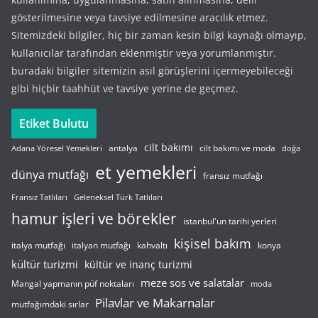
gösterilmesine veya tavsiye edilmesine aracılık etmez.
Sitemizdeki bilgiler, hiç bir zaman kesin bilgi kaynağı olmayıp,
kullanıcılar tarafından eklenmiştir veya yorumlanmıştır.
buradaki bilgiler sitemizin asıl görüşlerini içermeyebileceği
gibi hiçbir taahhüt ve tavsiye yerine de geçmez.
Etiket Bulutu
cilt bakımı
cilt bakımı ve moda
antalya
Adana Yöresel Yemekleri
doğa
et yemekleri
dünya mutfağı
fransız mutfağı
Fransız Tatlıları
Geleneksel Türk Tatlıları
hamur işleri ve börekler
istanbul'un tarihi yerleri
kişisel bakım
italyan mutfağı
italya mutfağı
kahvaltı
konya
kültür turizmi
kültür ve inanç turizmi
meze sos ve salatalar
Mangal yapmanın püf noktaları
moda
Pilavlar ve Makarnalar
mutfağımdaki sırlar