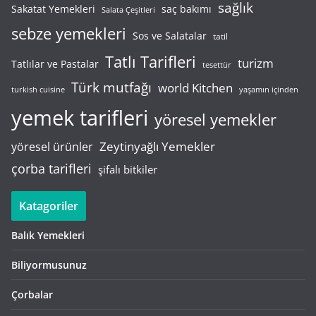
sağlık
saç bakımı
Sakatat Yemekleri
Salata Çeşitleri
sebze yemekleri
Sos ve Salatalar
tatil
Tatlı Tarifleri
turizm
Tatlılar ve Pastalar
tesettür
Türk mutfağı
world Kitchen
turkish cuisine
yaşamın içinden
yemek tarifleri
yöresel yemekler
Zeytinyağlı Yemekler
yöresel ürünler
çorba tarifleri
şifalı bitkiler
Katagoriler
Balık Yemekleri
Biliyormusunuz
Çorbalar