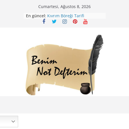
Skip
Cumartesi, Ağustos 8, 2026
to
En güncel:
Kıvrım Böreği Tarifi
content
Karabuğday Pilavı Tarifi
Bolama ( Lok Lok Pilavı ) Tarifi
Nohutlu Pirinç Pilavı Tarifi
Mirik Köfte Tarifi – Sivas