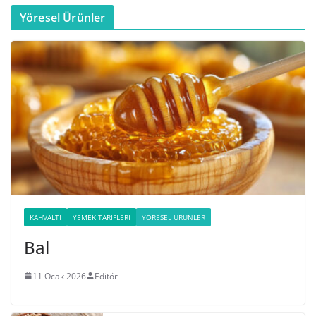
Yöresel Ürünler
KAHVALTI
YEMEK TARIFLERI
YÖRESEL ÜRÜNLER
Bal
11 Ocak 2026
Editör