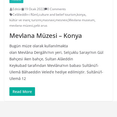
Editör
19 Ocak 2022
0 Comments
Celâleddîn-i Rûmî
,
culture and belief tourism
,
konya
,
kültür ve inanç turizmi
,
masnavi
,
mesnevi
,
Mevlana museum
,
mevlana müzesi
,
şebi arus
Mevlana Müzesi – Konya
Bugün müze olarak kullanılmakta
olan Mevlâna Dergâhı‘nın yeri, Selçuklu Sarayı’nın Gül
Bahçesi iken bahçe, Sultan Alâeddin
Keykubad tarafından Mevlâna’nın babası Sultânü’l-
Ulemâ Bâhaeddin Veled‘e hediye edilmiştir. Sultânü’l-
Ulemâ 12
Read More