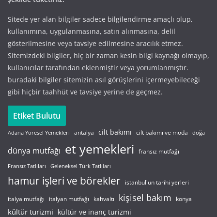
Sitede yer alan bilgiler sadece bilgilendirme amaçlı olup,
kullanımına, uygulanmasına, satın alınmasına, delil
gösterilmesine veya tavsiye edilmesine aracılık etmez.
Sitemizdeki bilgiler, hiç bir zaman kesin bilgi kaynağı olmayıp,
kullanıcılar tarafından eklenmiştir veya yorumlanmıştır.
buradaki bilgiler sitemizin asıl görüşlerini içermeyebileceği
gibi hiçbir taahhüt ve tavsiye yerine de geçmez.
Etiket Bulutu
cilt bakımı
cilt bakımı ve moda
antalya
Adana Yöresel Yemekleri
doğa
et yemekleri
dünya mutfağı
fransız mutfağı
Fransız Tatlıları
Geleneksel Türk Tatlıları
hamur işleri ve börekler
istanbul'un tarihi yerleri
kişisel bakım
italyan mutfağı
italya mutfağı
kahvaltı
konya
kültür turizmi
kültür ve inanç turizmi