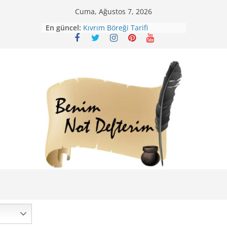
Skip
Cuma, Ağustos 7, 2026
to
En güncel:
Kıvrım Böreği Tarifi
content
Karabuğday Pilavı Tarifi
Bolama ( Lok Lok Pilavı ) Tarifi
Nohutlu Pirinç Pilavı Tarifi
Mirik Köfte Tarifi – Sivas