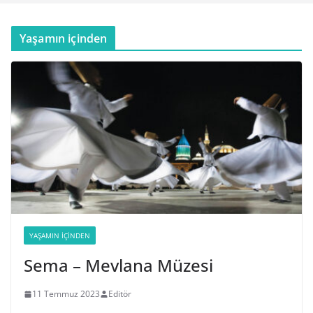
Yaşamın içinden
YAŞAMIN İÇINDEN
Sema – Mevlana Müzesi
11 Temmuz 2023
Editör