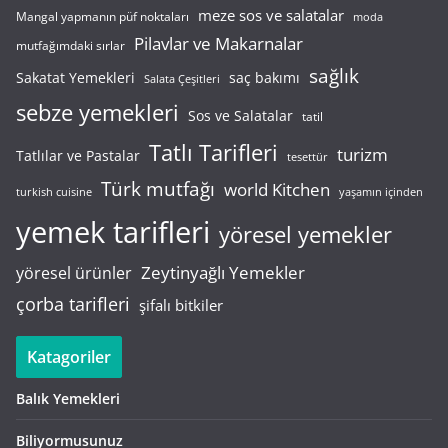
meze sos ve salatalar
Mangal yapmanın püf noktaları
moda
Pilavlar ve Makarnalar
mutfağımdaki sırlar
sağlık
saç bakımı
Sakatat Yemekleri
Salata Çeşitleri
sebze yemekleri
Sos ve Salatalar
tatil
Tatlı Tarifleri
turizm
Tatlılar ve Pastalar
tesettür
Türk mutfağı
world Kitchen
turkish cuisine
yaşamın içinden
yemek tarifleri
yöresel yemekler
Zeytinyağlı Yemekler
yöresel ürünler
çorba tarifleri
şifalı bitkiler
Katagoriler
Balık Yemekleri
Biliyormusunuz