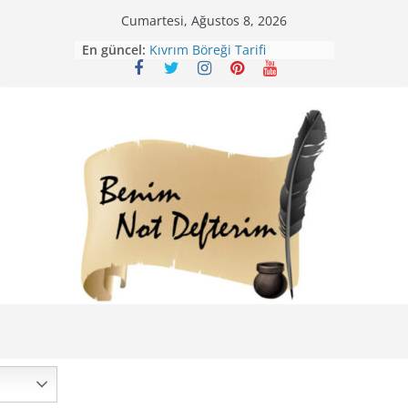
Skip
Cumartesi, Ağustos 8, 2026
Mirik Köfte Tarifi – Sivas
to
En güncel:
Kıvrım Böreği Tarifi
content
Karabuğday Pilavı Tarifi
Bolama ( Lok Lok Pilavı ) Tarifi
Nohutlu Pirinç Pilavı Tarifi