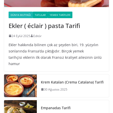
DÜNYA MUTFAĞI
TATLILAR
YEMEK TARIFLERI
Ekler ( éclair ) pasta Tarifi
24 Eylül 2025
Editör
Ekler hakkında bilinen çok az şeyden biri, 19. yüzyılın
sonlarında Fransa’da çıktığıdır. Birçok yemek
tarihçisi eklerin ilk olarak Fransız kraliyet ailesinin ünlü
hamur
Krem Katalan (Crema Catalana) Tarifi
30 Ağustos 2025
Empanadas Tarifi