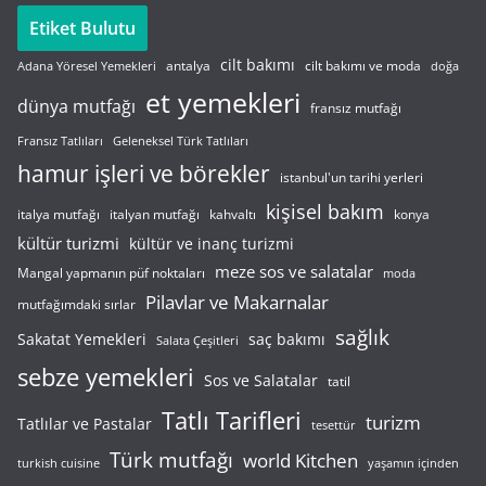
Etiket Bulutu
cilt bakımı
cilt bakımı ve moda
antalya
Adana Yöresel Yemekleri
doğa
et yemekleri
dünya mutfağı
fransız mutfağı
Fransız Tatlıları
Geleneksel Türk Tatlıları
hamur işleri ve börekler
istanbul'un tarihi yerleri
kişisel bakım
italyan mutfağı
italya mutfağı
kahvaltı
konya
kültür turizmi
kültür ve inanç turizmi
meze sos ve salatalar
Mangal yapmanın püf noktaları
moda
Pilavlar ve Makarnalar
mutfağımdaki sırlar
sağlık
saç bakımı
Sakatat Yemekleri
Salata Çeşitleri
sebze yemekleri
Sos ve Salatalar
tatil
Tatlı Tarifleri
turizm
Tatlılar ve Pastalar
tesettür
Türk mutfağı
world Kitchen
turkish cuisine
yaşamın içinden