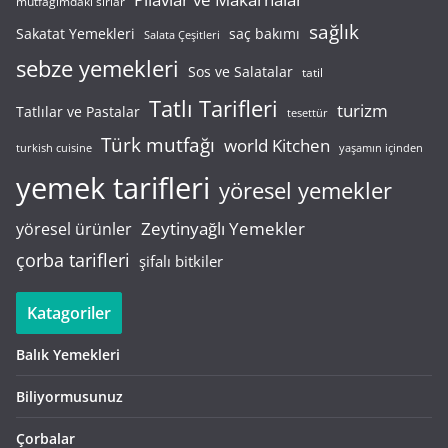
mutfağımdaki sırlar
sağlık
saç bakımı
Sakatat Yemekleri
Salata Çeşitleri
sebze yemekleri
Sos ve Salatalar
tatil
Tatlı Tarifleri
turizm
Tatlılar ve Pastalar
tesettür
Türk mutfağı
world Kitchen
turkish cuisine
yaşamın içinden
yemek tarifleri
yöresel yemekler
Zeytinyağlı Yemekler
yöresel ürünler
çorba tarifleri
şifalı bitkiler
Katagoriler
Balık Yemekleri
Biliyormusunuz
Çorbalar