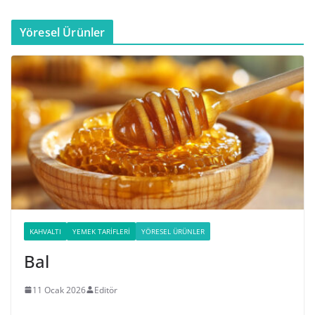
Yöresel Ürünler
KAHVALTI
YEMEK TARIFLERI
YÖRESEL ÜRÜNLER
Bal
11 Ocak 2026
Editör