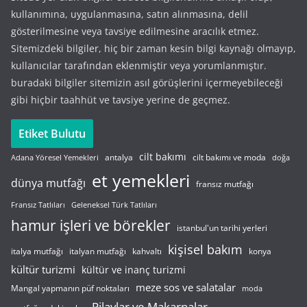
kullanımına, uygulanmasına, satın alınmasına, delil
gösterilmesine veya tavsiye edilmesine aracılık etmez.
Sitemizdeki bilgiler, hiç bir zaman kesin bilgi kaynağı olmayıp,
kullanıcılar tarafından eklenmiştir veya yorumlanmıştır.
buradaki bilgiler sitemizin asıl görüşlerini içermeyebileceği
gibi hiçbir taahhüt ve tavsiye yerine de geçmez.
Etiket Bulutu
cilt bakımı
cilt bakımı ve moda
antalya
Adana Yöresel Yemekleri
doğa
et yemekleri
dünya mutfağı
fransız mutfağı
Fransız Tatlıları
Geleneksel Türk Tatlıları
hamur işleri ve börekler
istanbul'un tarihi yerleri
kişisel bakım
italyan mutfağı
italya mutfağı
kahvaltı
konya
kültür turizmi
kültür ve inanç turizmi
meze sos ve salatalar
Mangal yapmanın püf noktaları
moda
Pilavlar ve Makarnalar