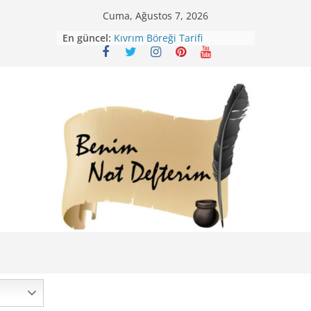
Skip
Cuma, Ağustos 7, 2026
to
En güncel:
Kıvrım Böreği Tarifi
content
Karabuğday Pilavı Tarifi
Bolama ( Lok Lok Pilavı ) Tarifi
Nohutlu Pirinç Pilavı Tarifi
Mirik Köfte Tarifi – Sivas