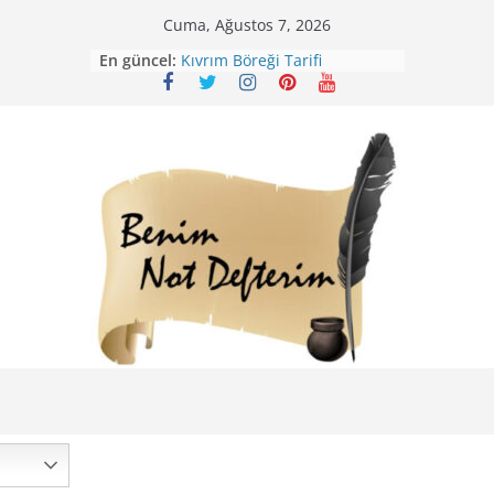
Skip
Cuma, Ağustos 7, 2026
to
En güncel:
Kıvrım Böreği Tarifi
content
Karabuğday Pilavı Tarifi
Bolama ( Lok Lok Pilavı ) Tarifi
Nohutlu Pirinç Pilavı Tarifi
Mirik Köfte Tarifi – Sivas