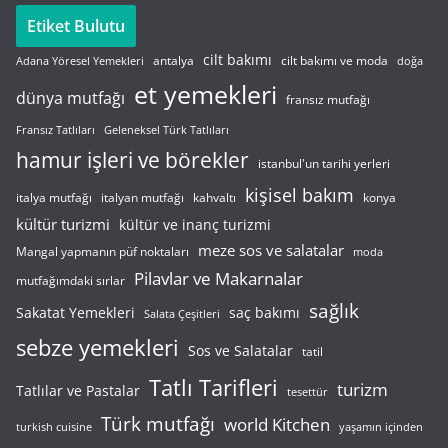
Etiket Bulutu
cilt bakımı
cilt bakımı ve moda
antalya
Adana Yöresel Yemekleri
doğa
et yemekleri
dünya mutfağı
fransız mutfağı
Fransız Tatlıları
Geleneksel Türk Tatlıları
hamur işleri ve börekler
istanbul'un tarihi yerleri
kişisel bakım
italyan mutfağı
italya mutfağı
kahvaltı
konya
kültür turizmi
kültür ve inanç turizmi
meze sos ve salatalar
Mangal yapmanın püf noktaları
moda
Pilavlar ve Makarnalar
mutfağımdaki sırlar
sağlık
saç bakımı
Sakatat Yemekleri
Salata Çeşitleri
sebze yemekleri
Sos ve Salatalar
tatil
Tatlı Tarifleri
turizm
Tatlılar ve Pastalar
tesettür
Türk mutfağı
world Kitchen
turkish cuisine
yaşamın içinden