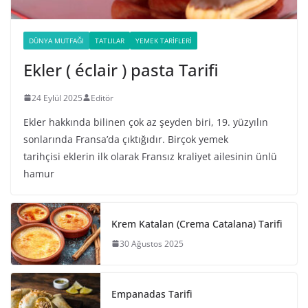
DÜNYA MUTFAĞI
TATLILAR
YEMEK TARIFLERI
Ekler ( éclair ) pasta Tarifi
24 Eylül 2025
Editör
Ekler hakkında bilinen çok az şeyden biri, 19. yüzyılın
sonlarında Fransa’da çıktığıdır. Birçok yemek
tarihçisi eklerin ilk olarak Fransız kraliyet ailesinin ünlü
hamur
Krem Katalan (Crema Catalana) Tarifi
30 Ağustos 2025
Empanadas Tarifi