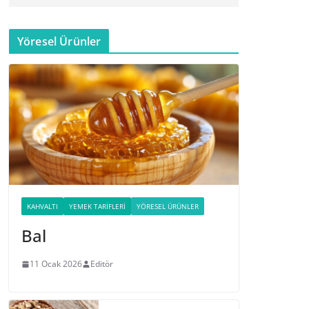
Yöresel Ürünler
KAHVALTI
YEMEK TARIFLERI
YÖRESEL ÜRÜNLER
Bal
11 Ocak 2026
Editör