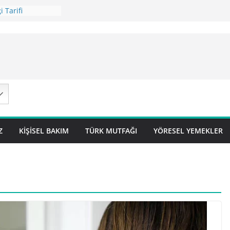
 Tarifi
ilavı Tarifi
Lok Pilavı ) Tarifi
ç Pilavı Tarifi
arifi – Sivas
Z
KIŞISEL BAKIM
TÜRK MUTFAĞI
YÖRESEL YEMEKLER