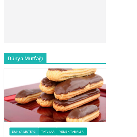
Dünya Mutfağı
DÜNYA MUTFAĞI
TATLILAR
YEMEK TARIFLERI