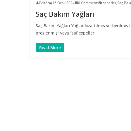
Editör
16 Ocak 2024
0 Comments
haberler
,
Saç Bak
Saç Bakım Yağları
Saç Bakım Yağları Yağlar kızartılmış ve kıvrılmış
preslenmiş” veya “saf expeller
Read More