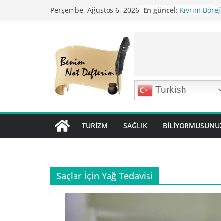
Skip
En güncel:
Kıvrım Böreği
Perşembe, Ağustos 6, 2026
to
Karabuğday P
Bolama ( Lok 
content
Nohutlu Pirin
Mirik Köfte T
Turkish
TURIZM
SAĞLIK
BILIYORMUSUNU
Saçlar İçin Yağ Tedavisi