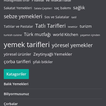
mutfağımdaki sırlar
sağlık
saç bakımı
Sakatat Yemekleri
Salata Çeşitleri
sebze yemekleri
Sos ve Salatalar
tatil
Tatlı Tarifleri
turizm
Tatlılar ve Pastalar
tesettür
Türk mutfağı
world Kitchen
turkish cuisine
yaşamın içinden
yemek tarifleri
yöresel yemekler
Zeytinyağlı Yemekler
yöresel ürünler
çorba tarifleri
şifalı bitkiler
Katagoriler
Balık Yemekleri
Biliyormusunuz
Çorbalar