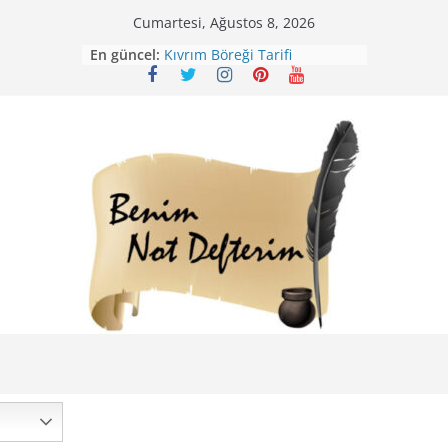
Skip
Cumartesi, Ağustos 8, 2026
to
En güncel:
Kıvrım Böreği Tarifi
content
Karabuğday Pilavı Tarifi
Bolama ( Lok Lok Pilavı ) Tarifi
Nohutlu Pirinç Pilavı Tarifi
Mirik Köfte Tarifi – Sivas