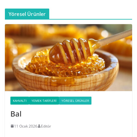
Yöresel Ürünler
KAHVALTI
YEMEK TARIFLERI
YÖRESEL ÜRÜNLER
Bal
11 Ocak 2026
Editör