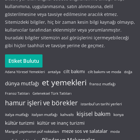
kullanımına, uygulanmasına, satın alınmasına, delil
gösterilmesine veya tavsiye edilmesine aracılık etmez.
Sitemizdeki bilgiler, hiç bir zaman kesin bilgi kaynağı olmayıp,
kullanıcılar tarafından eklenmiştir veya yorumlanmıştır.
buradaki bilgiler sitemizin asıl görüşlerini içermeyebileceği
gibi hiçbir taahhüt ve tavsiye yerine de geçmez.
Etiket Bulutu
cilt bakımı
cilt bakımı ve moda
antalya
Adana Yöresel Yemekleri
doğa
et yemekleri
dünya mutfağı
fransız mutfağı
Fransız Tatlıları
Geleneksel Türk Tatlıları
hamur işleri ve börekler
istanbul'un tarihi yerleri
kişisel bakım
italyan mutfağı
italya mutfağı
kahvaltı
konya
kültür turizmi
kültür ve inanç turizmi
meze sos ve salatalar
Mangal yapmanın püf noktaları
moda
Pilavlar ve Makarnalar