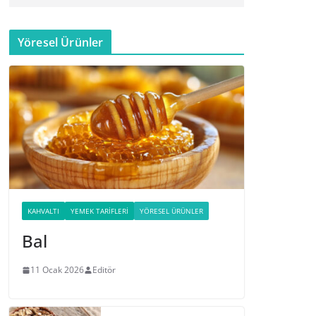
Yöresel Ürünler
KAHVALTI
YEMEK TARIFLERI
YÖRESEL ÜRÜNLER
Bal
11 Ocak 2026
Editör