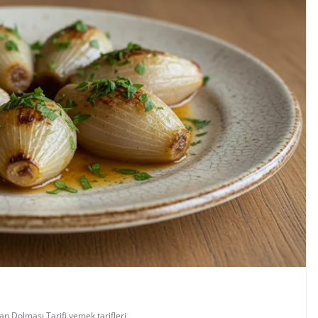
an Dolması Tarifi
,
yemek tarifleri