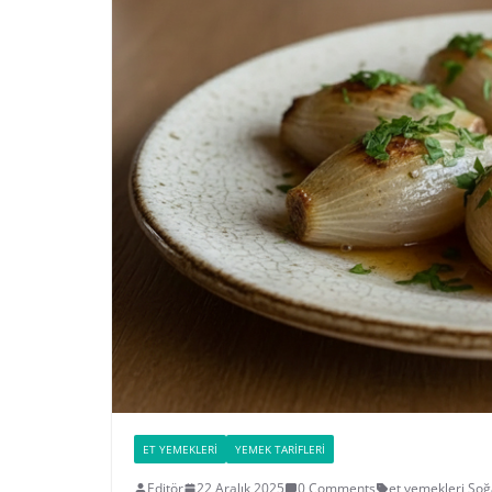
ET YEMEKLERI
YEMEK TARIFLERI
Editör
22 Aralık 2025
0 Comments
et yemekleri
,
Soğ