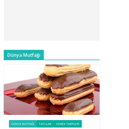
Dünya Mutfağı
DÜNYA MUTFAĞI
TATLILAR
YEMEK TARIFLERI