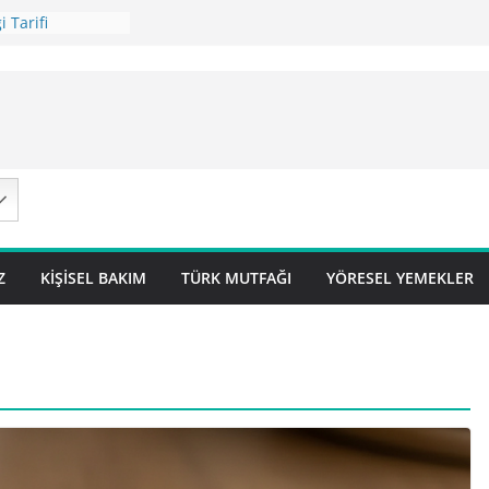
 Tarifi
ilavı Tarifi
Lok Pilavı ) Tarifi
ç Pilavı Tarifi
arifi – Sivas
Z
KIŞISEL BAKIM
TÜRK MUTFAĞI
YÖRESEL YEMEKLER