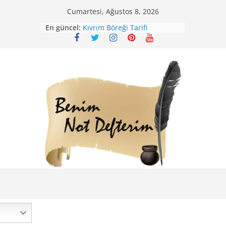
Skip
Cumartesi, Ağustos 8, 2026
to
En güncel:
Kıvrım Böreği Tarifi
content
Karabuğday Pilavı Tarifi
Bolama ( Lok Lok Pilavı ) Tarifi
Nohutlu Pirinç Pilavı Tarifi
Mirik Köfte Tarifi – Sivas