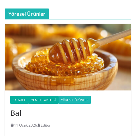
Yöresel Ürünler
KAHVALTI
YEMEK TARIFLERI
YÖRESEL ÜRÜNLER
Bal
11 Ocak 2026
Editör