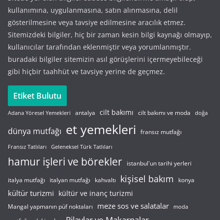
kullanımına, uygulanmasına, satın alınmasına, delil
gösterilmesine veya tavsiye edilmesine aracılık etmez.
Sitemizdeki bilgiler, hiç bir zaman kesin bilgi kaynağı olmayıp,
kullanıcılar tarafından eklenmiştir veya yorumlanmıştır.
buradaki bilgiler sitemizin asıl görüşlerini içermeyebileceği
gibi hiçbir taahhüt ve tavsiye yerine de geçmez.
Etiket Bulutu
cilt bakımı
cilt bakımı ve moda
antalya
Adana Yöresel Yemekleri
doğa
et yemekleri
dünya mutfağı
fransız mutfağı
Fransız Tatlıları
Geleneksel Türk Tatlıları
hamur işleri ve börekler
istanbul'un tarihi yerleri
kişisel bakım
italyan mutfağı
italya mutfağı
kahvaltı
konya
kültür turizmi
kültür ve inanç turizmi
meze sos ve salatalar
Mangal yapmanın püf noktaları
moda
Pilavlar ve Makarnalar