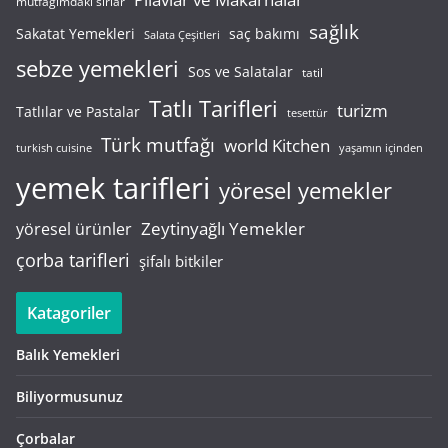
mutfağımdaki sırlar
sağlık
saç bakımı
Sakatat Yemekleri
Salata Çeşitleri
sebze yemekleri
Sos ve Salatalar
tatil
Tatlı Tarifleri
turizm
Tatlılar ve Pastalar
tesettür
Türk mutfağı
world Kitchen
turkish cuisine
yaşamın içinden
yemek tarifleri
yöresel yemekler
Zeytinyağlı Yemekler
yöresel ürünler
çorba tarifleri
şifalı bitkiler
Katagoriler
Balık Yemekleri
Biliyormusunuz
Çorbalar