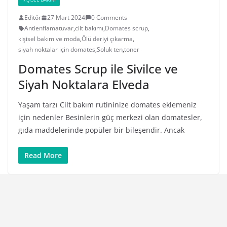
Editör
27 Mart 2024
0 Comments
Antienflamatuvar
,
cilt bakımı
,
Domates scrup
,
kişisel bakım ve moda
,
Ölü deriyi çıkarma
,
siyah noktalar için domates
,
Soluk ten
,
toner
Domates Scrup ile Sivilce ve
Siyah Noktalara Elveda
Yaşam tarzı Cilt bakım rutininize domates eklemeniz
için nedenler Besinlerin güç merkezi olan domatesler,
gıda maddelerinde popüler bir bileşendir. Ancak
Read More