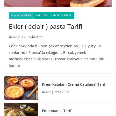
DÜNYA MUTFAĞI
TATLILAR
YEMEK TARIFLERI
Ekler ( éclair ) pasta Tarifi
24 Eylül 2025
Editör
Ekler hakkında bilinen çok az şeyden biri, 19. yüzyılın
sonlarında Fransa’da çıktığıdır. Birçok yemek
tarihçisi eklerin ilk olarak Fransız kraliyet ailesinin ünlü
hamur
Krem Katalan (Crema Catalana) Tarifi
30 Ağustos 2025
Empanadas Tarifi