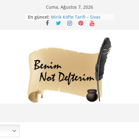
Skip
Cuma, Ağustos 7, 2026
to
Nohutlu Pirinç Pilavı Tarifi
En güncel:
content
Mirik Köfte Tarifi – Sivas
Kıvrım Böreği Tarifi
Karabuğday Pilavı Tarifi
Bolama ( Lok Lok Pilavı ) Tarifi