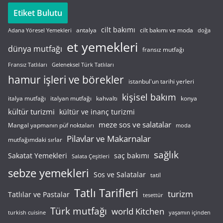
Etiket Bulutu
cilt bakımı
cilt bakımı ve moda
antalya
Adana Yöresel Yemekleri
doğa
et yemekleri
dünya mutfağı
fransız mutfağı
Fransız Tatlıları
Geleneksel Türk Tatlıları
hamur işleri ve börekler
istanbul'un tarihi yerleri
kişisel bakım
italyan mutfağı
italya mutfağı
kahvaltı
konya
kültür turizmi
kültür ve inanç turizmi
meze sos ve salatalar
Mangal yapmanın püf noktaları
moda
Pilavlar ve Makarnalar
mutfağımdaki sırlar
sağlık
saç bakımı
Sakatat Yemekleri
Salata Çeşitleri
sebze yemekleri
Sos ve Salatalar
tatil
Tatlı Tarifleri
turizm
Tatlılar ve Pastalar
tesettür
Türk mutfağı
world Kitchen
turkish cuisine
yaşamın içinden