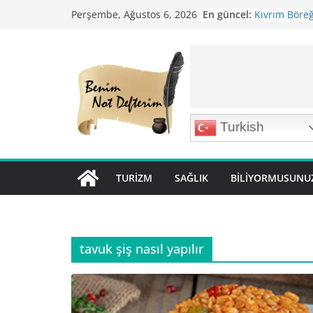
Skip
En güncel:
Kıvrım Böreği
Perşembe, Ağustos 6, 2026
to
Karabuğday P
Bolama ( Lok 
content
Nohutlu Pirin
Mirik Köfte T
Turkish
TURIZM
SAĞLIK
BILIYORMUSUNU
tavuk şiş nasıl yapılır