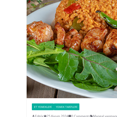
ET YEMEKLERI
YEMEK TARIFLERI
Editör
25 Kasım 2024
0 Comments
Mangal yapmanın