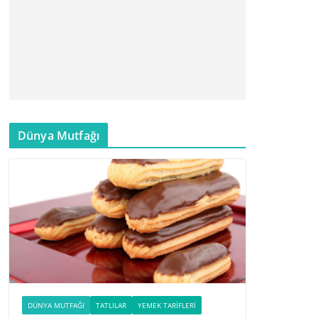
Dünya Mutfağı
DÜNYA MUTFAĞI
TATLILAR
YEMEK TARIFLERI