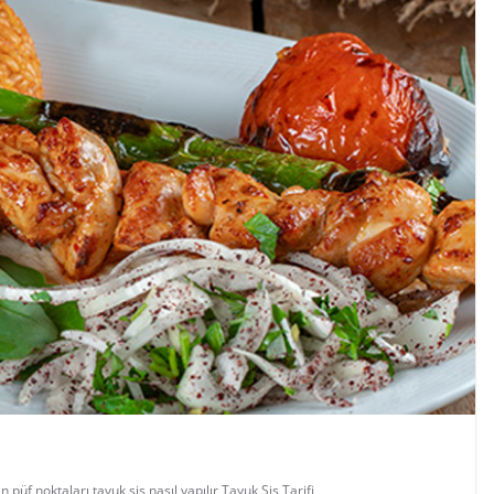
 püf noktaları
,
tavuk şiş nasıl yapılır
,
Tavuk Şiş Tarifi