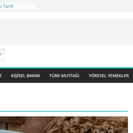
 Tarifi
ilavı Tarifi
Lok Pilavı ) Tarifi
ç Pilavı Tarifi
arifi – Sivas
Z
KIŞISEL BAKIM
TÜRK MUTFAĞI
YÖRESEL YEMEKLER