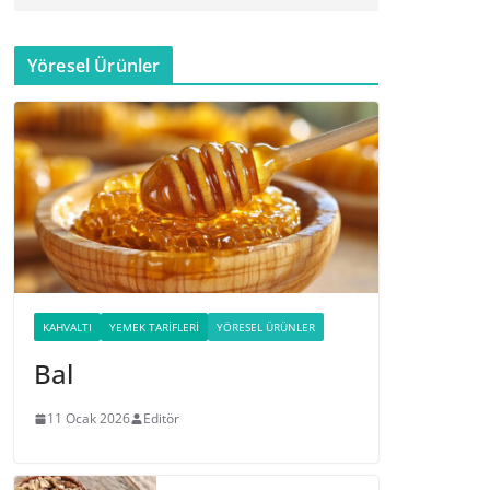
Yöresel Ürünler
KAHVALTI
YEMEK TARIFLERI
YÖRESEL ÜRÜNLER
Bal
11 Ocak 2026
Editör