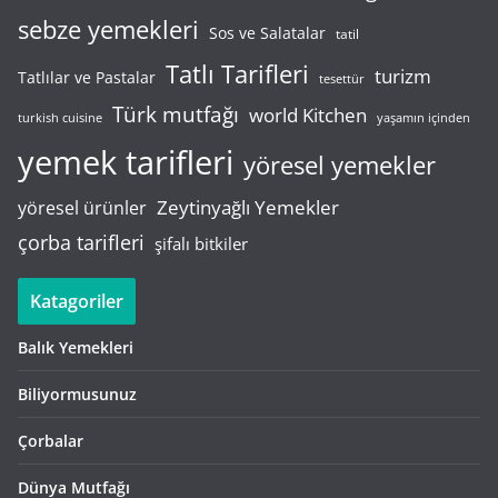
sebze yemekleri
Sos ve Salatalar
tatil
Tatlı Tarifleri
turizm
Tatlılar ve Pastalar
tesettür
Türk mutfağı
world Kitchen
turkish cuisine
yaşamın içinden
yemek tarifleri
yöresel yemekler
Zeytinyağlı Yemekler
yöresel ürünler
çorba tarifleri
şifalı bitkiler
Katagoriler
Balık Yemekleri
Biliyormusunuz
Çorbalar
Dünya Mutfağı