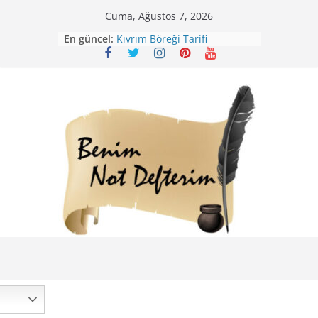
Skip
Cuma, Ağustos 7, 2026
to
En güncel:
Kıvrım Böreği Tarifi
content
Karabuğday Pilavı Tarifi
Bolama ( Lok Lok Pilavı ) Tarifi
Nohutlu Pirinç Pilavı Tarifi
Mirik Köfte Tarifi – Sivas