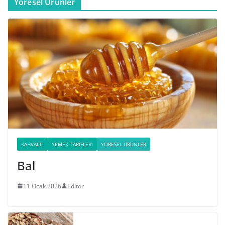
Yöresel Ürünler
KAHVALTI
YEMEK TARIFLERI
YÖRESEL ÜRÜNLER
Bal
11 Ocak 2026
Editör