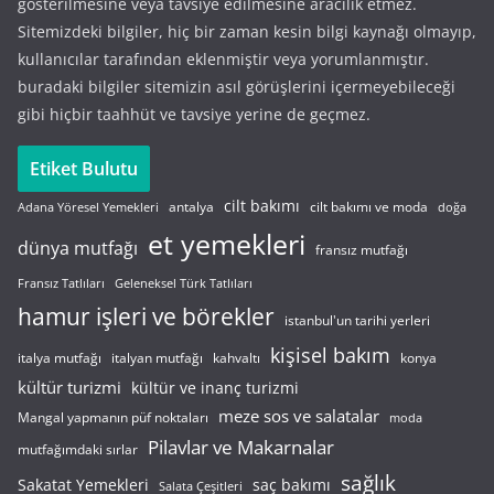
gösterilmesine veya tavsiye edilmesine aracılık etmez.
Sitemizdeki bilgiler, hiç bir zaman kesin bilgi kaynağı olmayıp,
kullanıcılar tarafından eklenmiştir veya yorumlanmıştır.
buradaki bilgiler sitemizin asıl görüşlerini içermeyebileceği
gibi hiçbir taahhüt ve tavsiye yerine de geçmez.
Etiket Bulutu
cilt bakımı
cilt bakımı ve moda
antalya
Adana Yöresel Yemekleri
doğa
et yemekleri
dünya mutfağı
fransız mutfağı
Fransız Tatlıları
Geleneksel Türk Tatlıları
hamur işleri ve börekler
istanbul'un tarihi yerleri
kişisel bakım
italyan mutfağı
italya mutfağı
kahvaltı
konya
kültür turizmi
kültür ve inanç turizmi
meze sos ve salatalar
Mangal yapmanın püf noktaları
moda
Pilavlar ve Makarnalar
mutfağımdaki sırlar
sağlık
saç bakımı
Sakatat Yemekleri
Salata Çeşitleri