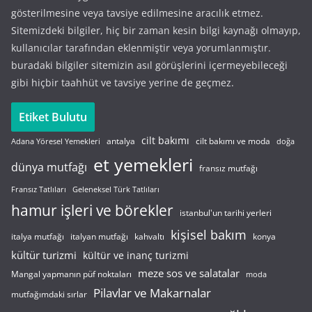
gösterilmesine veya tavsiye edilmesine aracılık etmez.
Sitemizdeki bilgiler, hiç bir zaman kesin bilgi kaynağı olmayıp,
kullanıcılar tarafından eklenmiştir veya yorumlanmıştır.
buradaki bilgiler sitemizin asıl görüşlerini içermeyebileceği
gibi hiçbir taahhüt ve tavsiye yerine de geçmez.
Etiket Bulutu
cilt bakımı
cilt bakımı ve moda
antalya
Adana Yöresel Yemekleri
doğa
et yemekleri
dünya mutfağı
fransız mutfağı
Fransız Tatlıları
Geleneksel Türk Tatlıları
hamur işleri ve börekler
istanbul'un tarihi yerleri
kişisel bakım
italyan mutfağı
italya mutfağı
kahvaltı
konya
kültür turizmi
kültür ve inanç turizmi
meze sos ve salatalar
Mangal yapmanın püf noktaları
moda
Pilavlar ve Makarnalar
mutfağımdaki sırlar