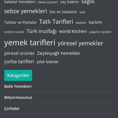
sağlık
saç bakımı
Sakatat Yemekleri
Salata Çeşitleri
sebze yemekleri
Sos ve Salatalar
tatil
Tatlı Tarifleri
turizm
Tatlılar ve Pastalar
tesettür
Türk mutfağı
world Kitchen
turkish cuisine
yaşamın içinden
yemek tarifleri
yöresel yemekler
Zeytinyağlı Yemekler
yöresel ürünler
çorba tarifleri
şifalı bitkiler
Katagoriler
Balık Yemekleri
Biliyormusunuz
Çorbalar