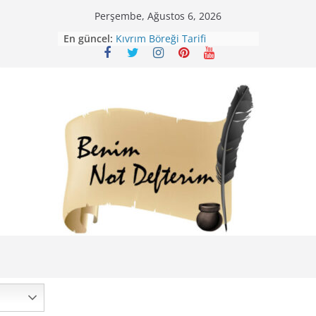
Skip
Perşembe, Ağustos 6, 2026
to
Mirik Köfte Tarifi – Sivas
En güncel:
Kıvrım Böreği Tarifi
content
Karabuğday Pilavı Tarifi
Bolama ( Lok Lok Pilavı ) Tarifi
Nohutlu Pirinç Pilavı Tarifi