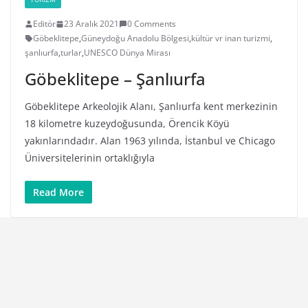
Editör
23 Aralık 2021
0 Comments
Göbeklitepe
,
Güneydoğu Anadolu Bölgesi
,
kültür vr inan turizmi
,
şanlıurfa
,
turlar
,
UNESCO Dünya Mirası
Göbeklitepe – Şanlıurfa
Göbeklitepe Arkeolojik Alanı, Şanlıurfa kent merkezinin
18 kilometre kuzeydoğusunda, Örencik Köyü
yakınlarındadır. Alan 1963 yılında, İstanbul ve Chicago
Üniversitelerinin ortaklığıyla
Read More