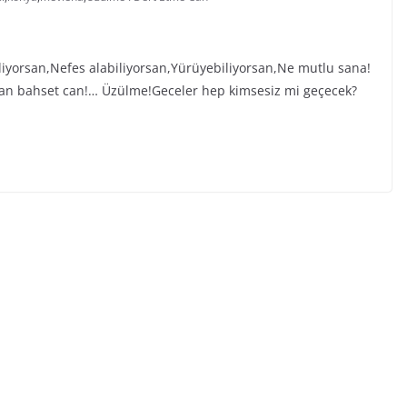
iyorsan,Nefes alabiliyorsan,Yürüyebiliyorsan,Ne mutlu sana!
dan bahset can!… Üzülme!Geceler hep kimsesiz mi geçecek?