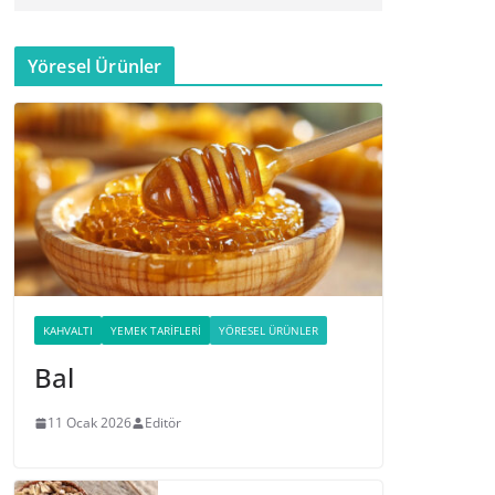
Yöresel Ürünler
KAHVALTI
YEMEK TARIFLERI
YÖRESEL ÜRÜNLER
Bal
11 Ocak 2026
Editör