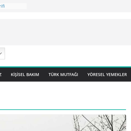
ifi
 Tarifi
ilavı ) Tarifi
avı Tarifi
 – Sivas
Z
KIŞISEL BAKIM
TÜRK MUTFAĞI
YÖRESEL YEMEKLER