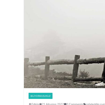
BILIYORMUSUNUZ
Editör
21 Ağustos 2022
0 Comments
celaleddin rum