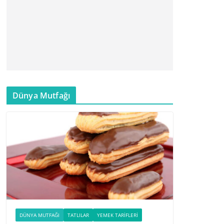
Dünya Mutfağı
DÜNYA MUTFAĞI
TATLILAR
YEMEK TARIFLERI