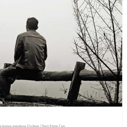
i
,
konya
,
mevlena
,
Üzülme ! Dert Etme Can