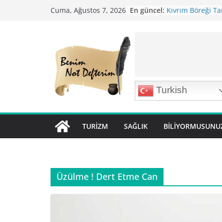
Skip
En güncel:
Kıvrım Böreği Tar
Cuma, Ağustos 7, 2026
to
Karabuğday Pilavı
Bolama ( Lok Lok P
content
Nohutlu Pirinç Pil
Mirik Köfte Tarifi
Turkish
TURIZM
SAĞLIK
BILIYORMUSUNU
Üzülme ! Dert Etme Can