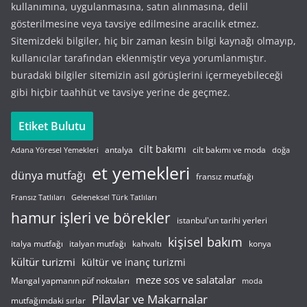
kullanımına, uygulanmasına, satın alınmasına, delil
gösterilmesine veya tavsiye edilmesine aracılık etmez.
Sitemizdeki bilgiler, hiç bir zaman kesin bilgi kaynağı olmayıp,
kullanıcılar tarafından eklenmiştir veya yorumlanmıştır.
buradaki bilgiler sitemizin asıl görüşlerini içermeyebileceği
gibi hiçbir taahhüt ve tavsiye yerine de geçmez.
Etiket Bulutu
cilt bakımı
cilt bakımı ve moda
antalya
Adana Yöresel Yemekleri
doğa
et yemekleri
dünya mutfağı
fransız mutfağı
Fransız Tatlıları
Geleneksel Türk Tatlıları
hamur işleri ve börekler
istanbul'un tarihi yerleri
kişisel bakım
italyan mutfağı
italya mutfağı
kahvaltı
konya
kültür turizmi
kültür ve inanç turizmi
meze sos ve salatalar
Mangal yapmanın püf noktaları
moda
Pilavlar ve Makarnalar
mutfağımdaki sırlar