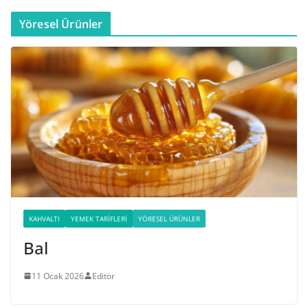
Yöresel Ürünler
KAHVALTI
YEMEK TARIFLERI
YÖRESEL ÜRÜNLER
Bal
11 Ocak 2026
Editör