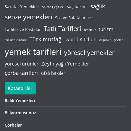
sağlık
saç bakımı
Sakatat Yemekleri
Salata Çeşitleri
sebze yemekleri
Sos ve Salatalar
tatil
Tatlı Tarifleri
turizm
Tatlılar ve Pastalar
tesettür
Türk mutfağı
world Kitchen
turkish cuisine
yaşamın içinden
yemek tarifleri
yöresel yemekler
Zeytinyağlı Yemekler
yöresel ürünler
çorba tarifleri
şifalı bitkiler
Katagoriler
Balık Yemekleri
Biliyormusunuz
Çorbalar