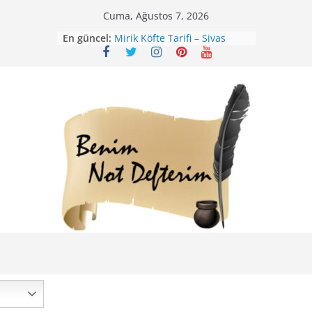
Skip
Cuma, Ağustos 7, 2026
to
En güncel:
Mirik Köfte Tarifi – Sivas
content
Kıvrım Böreği Tarifi
Karabuğday Pilavı Tarifi
Bolama ( Lok Lok Pilavı ) Tarifi
Nohutlu Pirinç Pilavı Tarifi