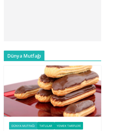
Dünya Mutfağı
DÜNYA MUTFAĞI
TATLILAR
YEMEK TARIFLERI