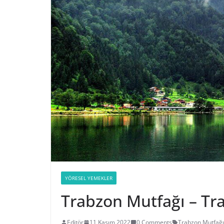
YÖRESEL YEMEKLER
Trabzon Mutfağı – Tr
Editör
11 Kasım 2022
0 Comments
Trabzon Mutfağı