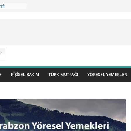
ifi
 Tarifi
ilavı ) Tarifi
avı Tarifi
 – Sivas
Z
KIŞISEL BAKIM
TÜRK MUTFAĞI
YÖRESEL YEMEKLER