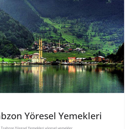
abzon Yöresel Yemekleri
,
Trabzon Yöresel Yemekleri
,
yöresel yemekler