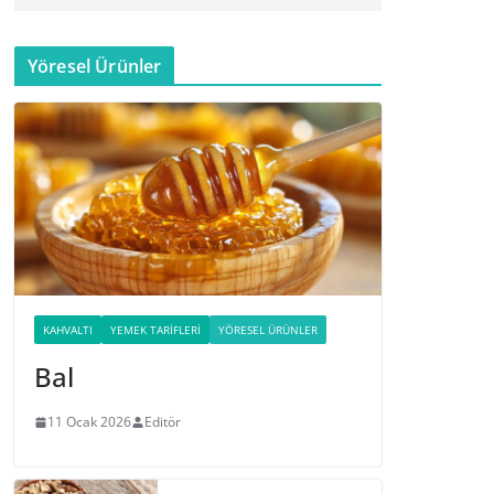
Yöresel Ürünler
KAHVALTI
YEMEK TARIFLERI
YÖRESEL ÜRÜNLER
Bal
11 Ocak 2026
Editör