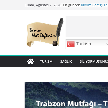
Skip
En güncel:
Kıvrım Böreği Tar
Cuma, Ağustos 7, 2026
to
Karabuğday Pilavı
Bolama ( Lok Lok P
content
Nohutlu Pirinç Pil
Mirik Köfte Tarifi
Turkish
TURIZM
SAĞLIK
BILIYORMUSUNU