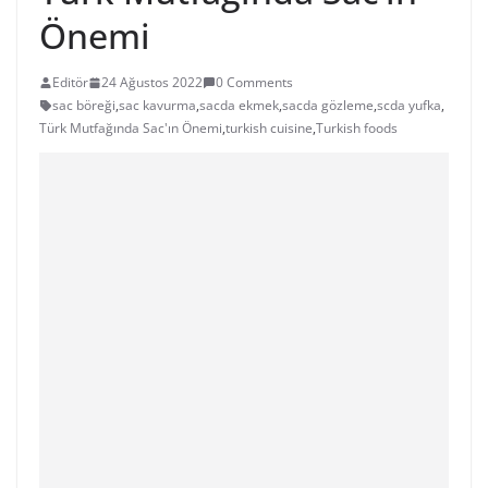
Önemi
Editör
24 Ağustos 2022
0 Comments
sac böreği
,
sac kavurma
,
sacda ekmek
,
sacda gözleme
,
scda yufka
,
Türk Mutfağında Sac'ın Önemi
,
turkish cuisine
,
Turkish foods