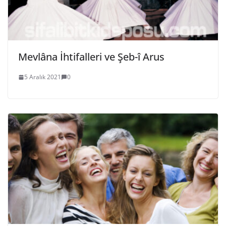
Mevlâna İhtifalleri ve Şeb-î Arus
5 Aralık 2021
0