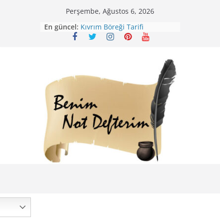
Skip
Perşembe, Ağustos 6, 2026
to
Mirik Köfte Tarifi – Sivas
En güncel:
Kıvrım Böreği Tarifi
content
Karabuğday Pilavı Tarifi
Bolama ( Lok Lok Pilavı ) Tarifi
Nohutlu Pirinç Pilavı Tarifi