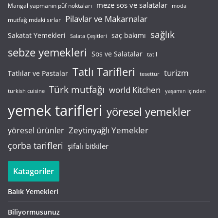
meze sos ve salatalar
Mangal yapmanın püf noktaları
moda
Pilavlar ve Makarnalar
mutfağımdaki sırlar
sağlık
saç bakımı
Sakatat Yemekleri
Salata Çeşitleri
sebze yemekleri
Sos ve Salatalar
tatil
Tatlı Tarifleri
turizm
Tatlılar ve Pastalar
tesettür
Türk mutfağı
world Kitchen
turkish cuisine
yaşamın içinden
yemek tarifleri
yöresel yemekler
Zeytinyağlı Yemekler
yöresel ürünler
çorba tarifleri
şifalı bitkiler
Katagoriler
Balık Yemekleri
Biliyormusunuz