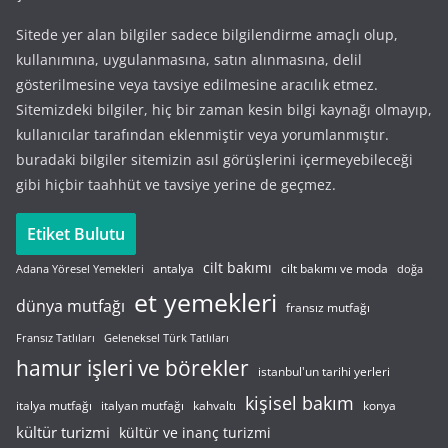
Sitede yer alan bilgiler sadece bilgilendirme amaçlı olup,
kullanımına, uygulanmasına, satın alınmasına, delil
gösterilmesine veya tavsiye edilmesine aracılık etmez.
Sitemizdeki bilgiler, hiç bir zaman kesin bilgi kaynağı olmayıp,
kullanıcılar tarafından eklenmiştir veya yorumlanmıştır.
buradaki bilgiler sitemizin asıl görüşlerini içermeyebileceği
gibi hiçbir taahhüt ve tavsiye yerine de geçmez.
Etiket Bulutu
cilt bakımı
cilt bakımı ve moda
antalya
Adana Yöresel Yemekleri
doğa
et yemekleri
dünya mutfağı
fransız mutfağı
Fransız Tatlıları
Geleneksel Türk Tatlıları
hamur işleri ve börekler
istanbul'un tarihi yerleri
kişisel bakım
italyan mutfağı
italya mutfağı
kahvaltı
konya
kültür turizmi
kültür ve inanç turizmi