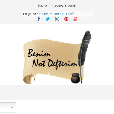
Skip
Pazar, Ağustos 9, 2026
Mirik Köfte Tarifi – Sivas
to
En güncel:
Kıvrım Böreği Tarifi
content
Karabuğday Pilavı Tarifi
Bolama ( Lok Lok Pilavı ) Tarifi
Nohutlu Pirinç Pilavı Tarifi