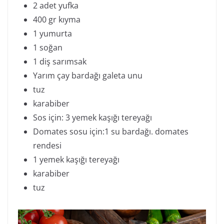
2 adet yufka
400 gr kıyma
1 yumurta
1 soğan
1 diş sarımsak
Yarım çay bardağı galeta unu
tuz
karabiber
Sos için: 3 yemek kaşığı tereyağı
Domates sosu için:1 su bardağı. domates
rendesi
1 yemek kaşığı tereyağı
karabiber
tuz