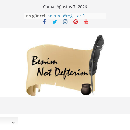
Skip
Cuma, Ağustos 7, 2026
to
En güncel:
Kıvrım Böreği Tarifi
content
Karabuğday Pilavı Tarifi
Bolama ( Lok Lok Pilavı ) Tarifi
Nohutlu Pirinç Pilavı Tarifi
Mirik Köfte Tarifi – Sivas