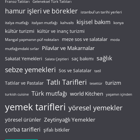
Fransız Tatlıları
Geleneksel Türk Tatlıları
hamur işleri ve börekler
istanbul'un tarihi yerleri
kişisel bakım
italyan mutfağı
italya mutfağı
kahvaltı
konya
kültür turizmi
kültür ve inanç turizmi
meze sos ve salatalar
Mangal yapmanın püf noktaları
moda
Pilavlar ve Makarnalar
mutfağımdaki sırlar
sağlık
saç bakımı
Sakatat Yemekleri
Salata Çeşitleri
sebze yemekleri
Sos ve Salatalar
tatil
Tatlı Tarifleri
turizm
Tatlılar ve Pastalar
tesettür
Türk mutfağı
world Kitchen
turkish cuisine
yaşamın içinden
yemek tarifleri
yöresel yemekler
Zeytinyağlı Yemekler
yöresel ürünler
çorba tarifleri
şifalı bitkiler