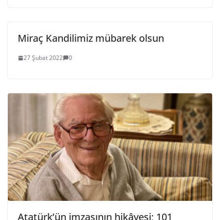
Miraç Kandilimiz mübarek olsun
27 Şubat 2022
0
Atatürk’ün imzasının hikâyesi; 101