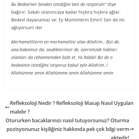
Bu Bedevi’nin Senden istediğini ben de istiyorum”
diye
bağırır. Sakalı ıslanıncaya kadar hıçkıra hıçkıra ağlar.
Bedevî dayanamaz ve: Ey Müminlerin Emiri! Sen de mi
ağlıyorsun! der
Merhametlilerin en merhametlisi olan Allah’ım ; Bizi de,
ana-babamızı da, sevdiklerimizi de, üzerimizde hakları
olanları da cehennemden âzât et. Ya Rabbi! Biz de o
bedevinin istediğini istiyoruz kabul eyle Allah’ım..!
Allahümme amin Allahümme amin Allahümme amin
Refleksoloji Nedir ? Refleksoloji Masajı Nasıl Uygulan
malıdır ?
Otururken bacaklarınızı nasıl tutuyorsunuz? Oturma
pozisyonunuz kişiliğiniz hakkında pek çok bilgi verm
ektedir!