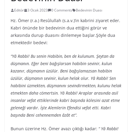
Editör
3 Ocak 2023
0 Comments
Bedevinin Duası
Hz. Ömer (r.a.) Resûlullah (s.a.v.)’in kabrini ziyaret eder.
Kabri önünde bir bedevinin dua ettiğini görür ve
arkasında durup duasını dinlemeye başlar.Şöyle dua
etmektedir bedevi:
“Yâ Rabbi! Bu senin Habibin, ben de kulunum. Şeytan da
düşmanın. Eğer beni bağışlarsan habibin sevinir, kulun
kazanır, düşmanın üzülür. Beni bağışlamazsan habibin
üzülür, düşmanın sevinir, kulun helak olur. Yâ Rabbi! Sen
habibini üzmekten, düşmanını sevindirmekten, kulunu helak
etmekten daha cömertsin. Yâ Rabbi! Araplar arasında asil
insanlar vefat ettiklerinde kabri başında kölesini azat etme
geleneği vardır. İşte Alemlerin Efendisi vefat etti. Kabri
başında Beni cehennemden âzât et”.
Bunun üzerine Hz. Ömer avazı çıktığı kadar:
“ Yâ Rabbi!