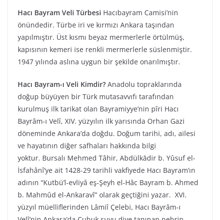
Hacı Bayram Veli Türbesi
Hacıbayram Camisi’nin
önündedir. Türbe iri ve kırmızı Ankara taşından
yapılmıştır. Üst kısmı beyaz mermerlerle örtülmüş,
kapısının kemeri ise renkli mermerlerle süslenmiştir.
1947 yılında aslına uygun bir şekilde onarılmıştır.
Hacı Bayram-ı Veli Kimdir?
Anadolu topraklarında
doğup büyüyen bir Türk mutasavvıfı tarafından
kurulmuş ilk tarikat olan Bayramiyye’nin pîri Hacı
Bayrâm-ı Velî, XIV. yüzyılın ilk yarısında Orhan Gazi
döneminde Ankara’da doğdu. Doğum tarihi, adı, ailesi
ve hayatının diğer safhaları hakkında bilgi
yoktur. Bursalı Mehmed Tâhir, Abdülkādir b. Yûsuf el-
İsfahânî’ye ait 1428-29 tarihli vakfiyede Hacı Bayram’ın
adının “Kutbü’l-evliyâ eş-Şeyh el-Hâc Bayram b. Ahmed
b. Mahmûd el-Ankaravî” olarak geçtiğini yazar. XVI.
yüzyıl müelliflerinden Lâmiî Çelebi, Hacı Bayrâm-ı
Velî’nin Ankara’da Çubuk suyu diye tanınan nehrin