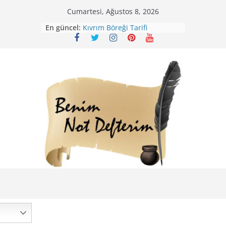
Skip
Cumartesi, Ağustos 8, 2026
Mirik Köfte Tarifi – Sivas
to
En güncel:
Kıvrım Böreği Tarifi
content
Karabuğday Pilavı Tarifi
Bolama ( Lok Lok Pilavı ) Tarifi
Nohutlu Pirinç Pilavı Tarifi