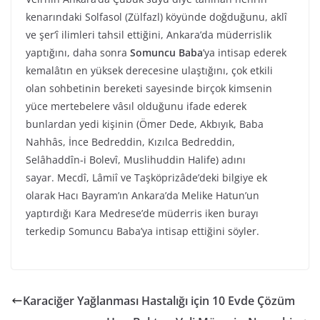
kenarındaki Solfasol (Zülfazl) köyünde doğduğunu, aklî
ve şer‘î ilimleri tahsil ettiğini, Ankara’da müderrislik
yaptığını, daha sonra
Somuncu Baba
’ya intisap ederek
kemalâtın en yüksek derecesine ulaştığını, çok etkili
olan sohbetinin bereketi sayesinde birçok kimsenin
yüce mertebelere vâsıl olduğunu ifade ederek
bunlardan yedi kişinin (Ömer Dede, Akbıyık, Baba
Nahhâs, İnce Bedreddin, Kızılca Bedreddin,
Selâhaddîn-i Bolevî, Muslihuddin Halife) adını
sayar. Mecdî, Lâmiî ve Taşköprizâde’deki bilgiye ek
olarak Hacı Bayram’ın Ankara’da Melike Hatun’un
yaptırdığı Kara Medrese’de müderris iken burayı
terkedip Somuncu Baba’ya intisap ettiğini söyler.
Karaciğer Yağlanması Hastalığı için 10 Evde Çözüm