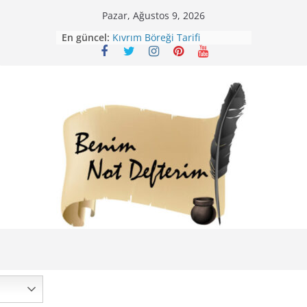
Skip
Pazar, Ağustos 9, 2026
Mirik Köfte Tarifi – Sivas
to
En güncel:
Kıvrım Böreği Tarifi
content
Karabuğday Pilavı Tarifi
Bolama ( Lok Lok Pilavı ) Tarifi
Nohutlu Pirinç Pilavı Tarifi