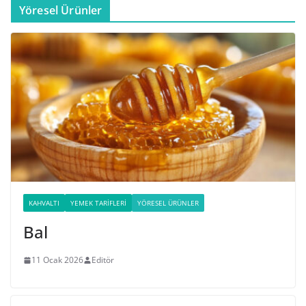
Yöresel Ürünler
KAHVALTI
YEMEK TARIFLERI
YÖRESEL ÜRÜNLER
Bal
11 Ocak 2026
Editör