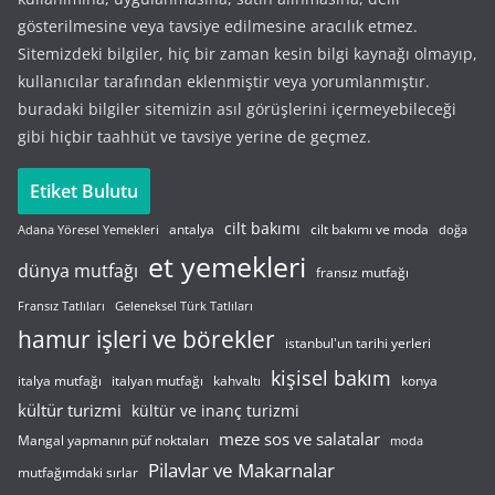
gösterilmesine veya tavsiye edilmesine aracılık etmez.
Sitemizdeki bilgiler, hiç bir zaman kesin bilgi kaynağı olmayıp,
kullanıcılar tarafından eklenmiştir veya yorumlanmıştır.
buradaki bilgiler sitemizin asıl görüşlerini içermeyebileceği
gibi hiçbir taahhüt ve tavsiye yerine de geçmez.
Etiket Bulutu
cilt bakımı
cilt bakımı ve moda
antalya
Adana Yöresel Yemekleri
doğa
et yemekleri
dünya mutfağı
fransız mutfağı
Fransız Tatlıları
Geleneksel Türk Tatlıları
hamur işleri ve börekler
istanbul'un tarihi yerleri
kişisel bakım
italyan mutfağı
italya mutfağı
kahvaltı
konya
kültür turizmi
kültür ve inanç turizmi
meze sos ve salatalar
Mangal yapmanın püf noktaları
moda
Pilavlar ve Makarnalar
mutfağımdaki sırlar