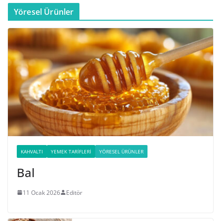
Yöresel Ürünler
KAHVALTI
YEMEK TARIFLERI
YÖRESEL ÜRÜNLER
Bal
11 Ocak 2026
Editör