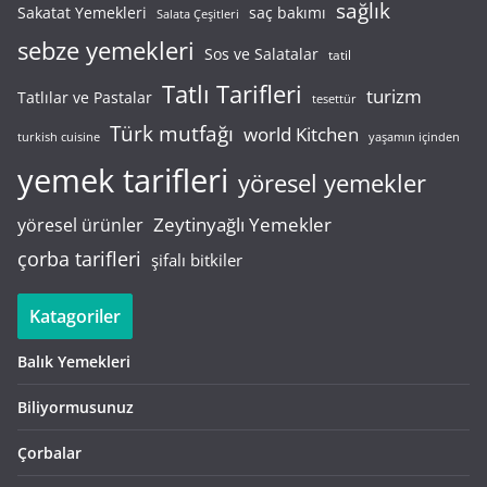
sağlık
saç bakımı
Sakatat Yemekleri
Salata Çeşitleri
sebze yemekleri
Sos ve Salatalar
tatil
Tatlı Tarifleri
turizm
Tatlılar ve Pastalar
tesettür
Türk mutfağı
world Kitchen
turkish cuisine
yaşamın içinden
yemek tarifleri
yöresel yemekler
Zeytinyağlı Yemekler
yöresel ürünler
çorba tarifleri
şifalı bitkiler
Katagoriler
Balık Yemekleri
Biliyormusunuz
Çorbalar