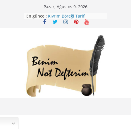
Skip
Pazar, Ağustos 9, 2026
Mirik Köfte Tarifi – Sivas
to
En güncel:
Kıvrım Böreği Tarifi
content
Karabuğday Pilavı Tarifi
Bolama ( Lok Lok Pilavı ) Tarifi
Nohutlu Pirinç Pilavı Tarifi