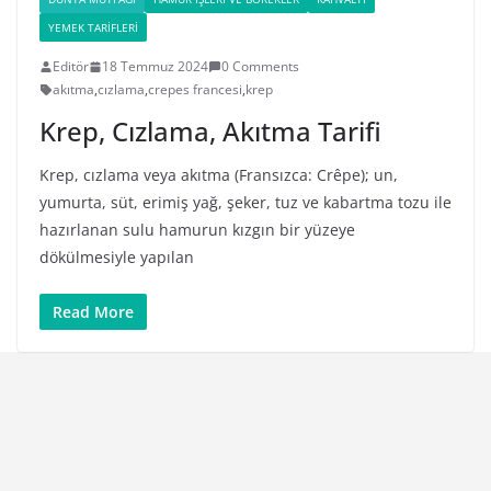
YEMEK TARIFLERI
Editör
18 Temmuz 2024
0 Comments
akıtma
,
cızlama
,
crepes francesi
,
krep
Krep, Cızlama, Akıtma Tarifi
Krep, cızlama veya akıtma (Fransızca: Crêpe); un,
yumurta, süt, erimiş yağ, şeker, tuz ve kabartma tozu ile
hazırlanan sulu hamurun kızgın bir yüzeye
dökülmesiyle yapılan
Read More