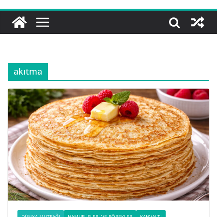
akıtma
DÜNYA MUTFAĞI
HAMUR İŞLERI VE BÖREKLER
KAHVALTI