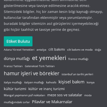
gösterilmesine veya tavsiye edilmesine aracılık etmez.
Sitemizdeki bilgiler, hiç bir zaman kesin bilgi kaynağı olmayıp,
kullanıcılar tarafından eklenmiştir veya yorumlanmıştır.
buradaki bilgiler sitemizin asıl görüşlerini içermeyebileceği
gibi hiçbir taahhüt ve tavsiye yerine de geçmez.
Etiket Bulutu
cilt bakımı
cilt bakımı ve moda
antalya
Adana Yöresel Yemekleri
doğa
et yemekleri
dünya mutfağı
fransız mutfağı
Fransız Tatlıları
Geleneksel Türk Tatlıları
hamur işleri ve börekler
istanbul'un tarihi yerleri
kişisel bakım
italyan mutfağı
italya mutfağı
kahvaltı
konya
kültür turizmi
kültür ve inanç turizmi
meze sos ve salatalar
Mangal yapmanın püf noktaları
moda
Pilavlar ve Makarnalar
mutfağımdaki sırlar