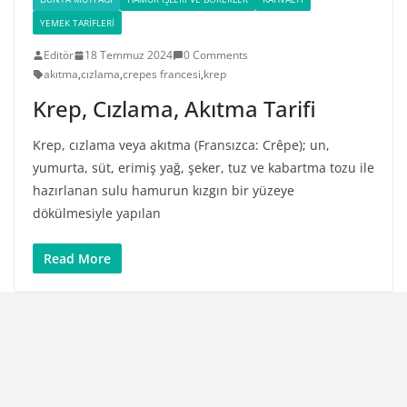
YEMEK TARIFLERI
Editör
18 Temmuz 2024
0 Comments
akıtma
,
cızlama
,
crepes francesi
,
krep
Krep, Cızlama, Akıtma Tarifi
Krep, cızlama veya akıtma (Fransızca: Crêpe); un,
yumurta, süt, erimiş yağ, şeker, tuz ve kabartma tozu ile
hazırlanan sulu hamurun kızgın bir yüzeye
dökülmesiyle yapılan
Read More