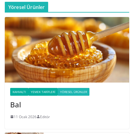
Yöresel Ürünler
KAHVALTI
YEMEK TARIFLERI
YÖRESEL ÜRÜNLER
Bal
11 Ocak 2026
Editör