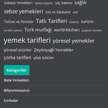
sağlık
saç bakımı
Sakatat Yemekleri
Salata Çeşitleri
sebze yemekleri
Sos ve Salatalar
tatil
Tatlı Tarifleri
turizm
Tatlılar ve Pastalar
tesettür
Türk mutfağı
world Kitchen
turkish cuisine
yaşamın içinden
yemek tarifleri
yöresel yemekler
Zeytinyağlı Yemekler
yöresel ürünler
çorba tarifleri
şifalı bitkiler
Katagoriler
Balık Yemekleri
Biliyormusunuz
Çorbalar