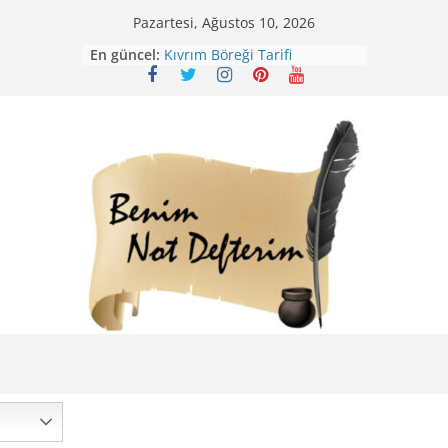
Skip
Pazartesi, Ağustos 10, 2026
Mirik Köfte Tarifi – Sivas
to
En güncel:
Kıvrım Böreği Tarifi
content
Karabuğday Pilavı Tarifi
Bolama ( Lok Lok Pilavı ) Tarifi
Nohutlu Pirinç Pilavı Tarifi