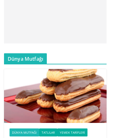
Dünya Mutfağı
DÜNYA MUTFAĞI
TATLILAR
YEMEK TARIFLERI