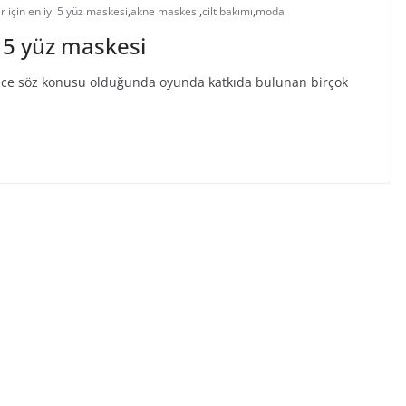
er için en iyi 5 yüz maskesi
,
akne maskesi
,
cilt bakımı
,
moda
yi 5 yüz maskesi
Sivilce söz konusu olduğunda oyunda katkıda bulunan birçok