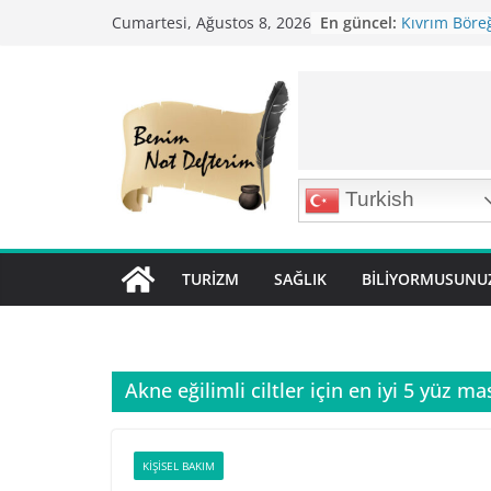
Skip
En güncel:
Kıvrım Böreğ
Cumartesi, Ağustos 8, 2026
to
Karabuğday P
Bolama ( Lok 
content
Nohutlu Pirin
Mirik Köfte T
Turkish
TURIZM
SAĞLIK
BILIYORMUSUNU
Akne eğilimli ciltler için en iyi 5 yüz ma
KIŞISEL BAKIM