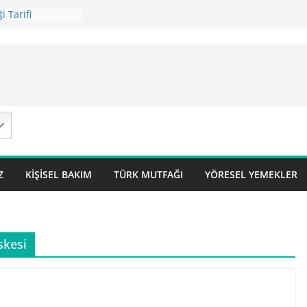
i Tarifi
ilavı Tarifi
Lok Pilavı ) Tarifi
ç Pilavı Tarifi
arifi – Sivas
Z
KIŞISEL BAKIM
TÜRK MUTFAĞI
YÖRESEL YEMEKLER
skesi