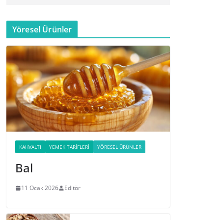
Yöresel Ürünler
KAHVALTI
YEMEK TARIFLERI
YÖRESEL ÜRÜNLER
Bal
11 Ocak 2026
Editör