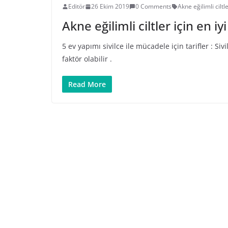
Editör
26 Ekim 2019
0 Comments
Akne eğilimli ciltl
Akne eğilimli ciltler için en i
5 ev yapımı sivilce ile mücadele için tarifler : 
faktör olabilir .
Read More