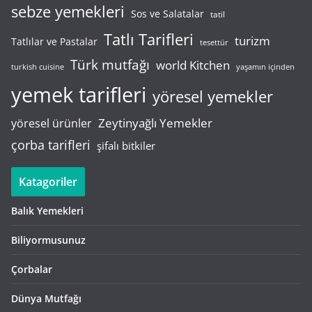
sebze yemekleri
Sos ve Salatalar
tatil
Tatlı Tarifleri
turizm
Tatlılar ve Pastalar
tesettür
Türk mutfağı
world Kitchen
turkish cuisine
yaşamın içinden
yemek tarifleri
yöresel yemekler
Zeytinyağlı Yemekler
yöresel ürünler
çorba tarifleri
şifalı bitkiler
Katagoriler
Balık Yemekleri
Biliyormusunuz
Çorbalar
Dünya Mutfağı