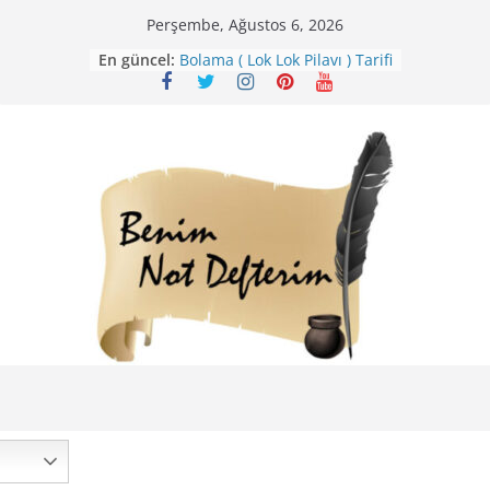
Skip
Perşembe, Ağustos 6, 2026
to
En güncel:
Bolama ( Lok Lok Pilavı ) Tarifi
content
Nohutlu Pirinç Pilavı Tarifi
Mirik Köfte Tarifi – Sivas
Kıvrım Böreği Tarifi
Karabuğday Pilavı Tarifi