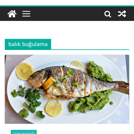
balık buğulama
TÜRK MUTFAĞI