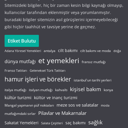
Sitemizdeki bilgiler, hiç bir zaman kesin bilgi kaynağı olmayıp,
kullanıcılar tarafından eklenmiştir veya yorumlanmıştır.
buradaki bilgiler sitemizin asıl görüşlerini içermeyebileceği
gibi hiçbir taahhüt ve tavsiye yerine de geçmez.
Etiket Bulutu
cilt bakımı
cilt bakımı ve moda
antalya
Adana Yöresel Yemekleri
doğa
et yemekleri
dünya mutfağı
fransız mutfağı
Fransız Tatlıları
Geleneksel Türk Tatlıları
hamur işleri ve börekler
istanbul'un tarihi yerleri
kişisel bakım
italyan mutfağı
italya mutfağı
kahvaltı
konya
kültür turizmi
kültür ve inanç turizmi
meze sos ve salatalar
Mangal yapmanın püf noktaları
moda
Pilavlar ve Makarnalar
mutfağımdaki sırlar
sağlık
saç bakımı
Sakatat Yemekleri
Salata Çeşitleri