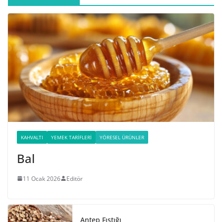
KAHVALTI
YEMEK TARIFLERI
YÖRESEL ÜRÜNLER
Bal
11 Ocak 2026
Editör
Antep Fıstığı