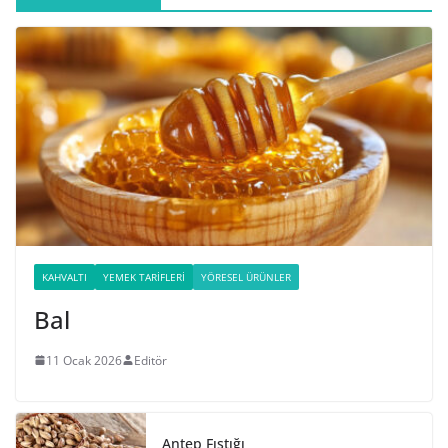
KAHVALTI
YEMEK TARIFLERI
YÖRESEL ÜRÜNLER
Bal
11 Ocak 2026
Editör
Antep Fıstığı