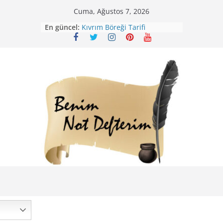
Skip
Cuma, Ağustos 7, 2026
Mirik Köfte Tarifi – Sivas
to
En güncel:
Kıvrım Böreği Tarifi
content
Karabuğday Pilavı Tarifi
Bolama ( Lok Lok Pilavı ) Tarifi
Nohutlu Pirinç Pilavı Tarifi