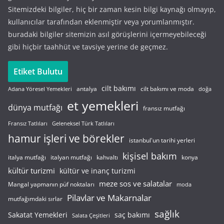
Sitemizdeki bilgiler, hiç bir zaman kesin bilgi kaynağı olmayıp,
kullanıcılar tarafından eklenmiştir veya yorumlanmıştır.
buradaki bilgiler sitemizin asıl görüşlerini içermeyebileceği
gibi hiçbir taahhüt ve tavsiye yerine de geçmez.
Etiket Bulutu
cilt bakımı
cilt bakımı ve moda
antalya
Adana Yöresel Yemekleri
doğa
et yemekleri
dünya mutfağı
fransız mutfağı
Fransız Tatlıları
Geleneksel Türk Tatlıları
hamur işleri ve börekler
istanbul'un tarihi yerleri
kişisel bakım
italyan mutfağı
italya mutfağı
kahvaltı
konya
kültür turizmi
kültür ve inanç turizmi
meze sos ve salatalar
Mangal yapmanın püf noktaları
moda
Pilavlar ve Makarnalar
mutfağımdaki sırlar
sağlık
saç bakımı
Sakatat Yemekleri
Salata Çeşitleri