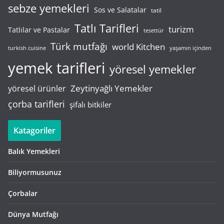
sebze yemekleri
Sos ve Salatalar
tatil
Tatlı Tarifleri
turizm
Tatlılar ve Pastalar
tesettür
Türk mutfağı
world Kitchen
turkish cuisine
yaşamın içinden
yemek tarifleri
yöresel yemekler
Zeytinyağlı Yemekler
yöresel ürünler
çorba tarifleri
şifalı bitkiler
Katagoriler
Balık Yemekleri
Biliyormusunuz
Çorbalar
Dünya Mutfağı