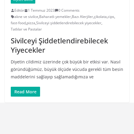
Editör
1 Temmuz 2023
0 Comments
akne ve sivilce
,
Baharatlı yemekler
,
Bazı Alerjiler
,
çikolata
,
cips
,
fast-food
,
pizza
,
Sivilceyi şiddetlendirebilecek yiyecekler
,
Tatlılar ve Pastalar
Sivilceyi Şiddetlendirebilecek
Yiyecekler
Diyetin cildimiz üzerinde çok büyük bir etkisi var. Nasıl
göründüğümüz, büyük ölçüde vücuda gerekli tüm besin
maddelerini sağlayıp sağlamadığımıza ve
Read More