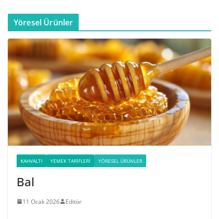
Yöresel Ürünler
KAHVALTI
YEMEK TARIFLERI
YÖRESEL ÜRÜNLER
Bal
11 Ocak 2026
Editör