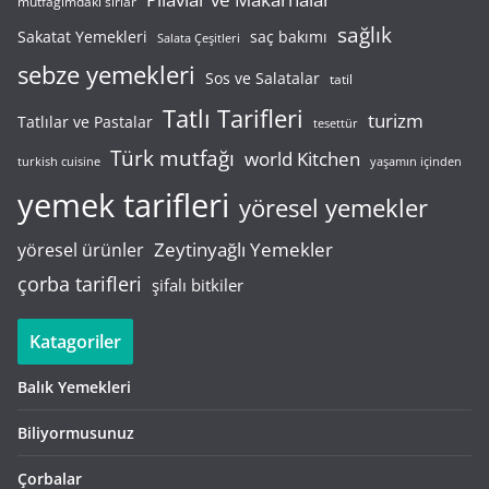
mutfağımdaki sırlar
sağlık
saç bakımı
Sakatat Yemekleri
Salata Çeşitleri
sebze yemekleri
Sos ve Salatalar
tatil
Tatlı Tarifleri
turizm
Tatlılar ve Pastalar
tesettür
Türk mutfağı
world Kitchen
turkish cuisine
yaşamın içinden
yemek tarifleri
yöresel yemekler
Zeytinyağlı Yemekler
yöresel ürünler
çorba tarifleri
şifalı bitkiler
Katagoriler
Balık Yemekleri
Biliyormusunuz
Çorbalar