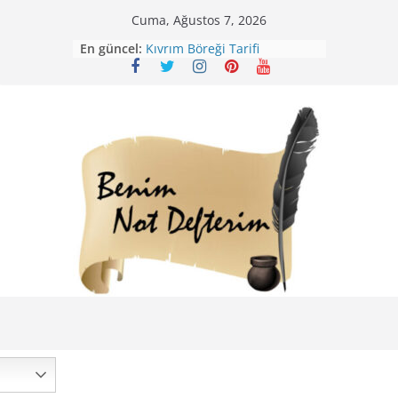
Skip
Cuma, Ağustos 7, 2026
to
En güncel:
Kıvrım Böreği Tarifi
content
Karabuğday Pilavı Tarifi
Bolama ( Lok Lok Pilavı ) Tarifi
Nohutlu Pirinç Pilavı Tarifi
Mirik Köfte Tarifi – Sivas