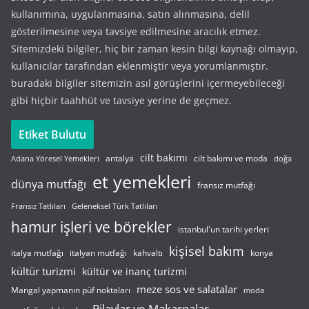
kullanımına, uygulanmasına, satın alınmasına, delil
gösterilmesine veya tavsiye edilmesine aracılık etmez.
Sitemizdeki bilgiler, hiç bir zaman kesin bilgi kaynağı olmayıp,
kullanıcılar tarafından eklenmiştir veya yorumlanmıştır.
buradaki bilgiler sitemizin asıl görüşlerini içermeyebileceği
gibi hiçbir taahhüt ve tavsiye yerine de geçmez.
Etiket Bulutu
cilt bakımı
cilt bakımı ve moda
antalya
Adana Yöresel Yemekleri
doğa
et yemekleri
dünya mutfağı
fransız mutfağı
Fransız Tatlıları
Geleneksel Türk Tatlıları
hamur işleri ve börekler
istanbul'un tarihi yerleri
kişisel bakım
italyan mutfağı
italya mutfağı
kahvaltı
konya
kültür turizmi
kültür ve inanç turizmi
meze sos ve salatalar
Mangal yapmanın püf noktaları
moda
Pilavlar ve Makarnalar