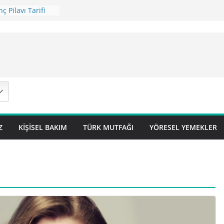
ç Pilavı Tarifi
arifi – Sivas
 Tarifi
ilavı Tarifi
Lok Pilavı ) Tarifi
Z
KIŞISEL BAKIM
TÜRK MUTFAĞI
YÖRESEL YEMEKLER