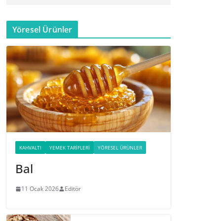
Yöresel Ürünler
KAHVALTI
YEMEK TARIFLERI
YÖRESEL ÜRÜNLER
Bal
11 Ocak 2026
Editör