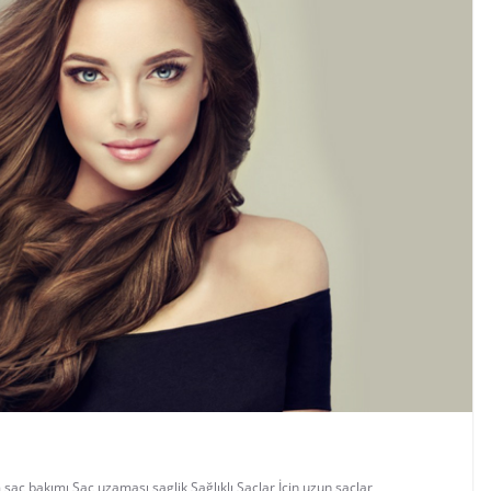
m
,
saç bakımı
,
Saç uzaması
,
saglik
,
Sağlıklı Saçlar İçin
,
uzun saçlar