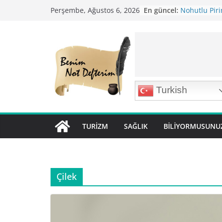
Skip
En güncel:
Nohutlu Pirin
Perşembe, Ağustos 6, 2026
to
Mirik Köfte T
Kıvrım Böreği
content
Karabuğday P
Bolama ( Lok 
Turkish
TURIZM
SAĞLIK
BILIYORMUSUNU
Çilek