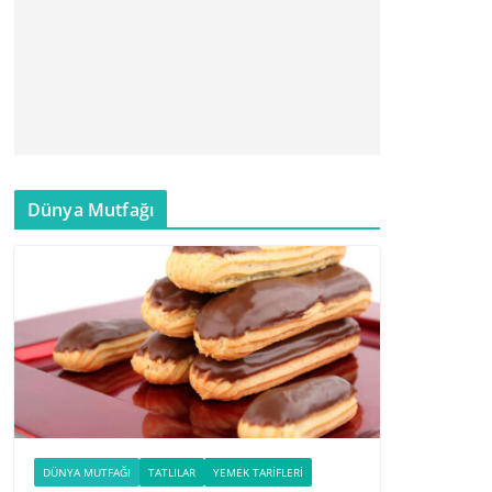
Dünya Mutfağı
DÜNYA MUTFAĞI
TATLILAR
YEMEK TARIFLERI