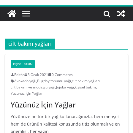
cilt bakım yağları
KIŞISEL BAKIM
Editör
3 Ocak 2021
0 Comments
Avokado yağı
,
Buğday tohumu yağı
,
cilt bakım yağları
,
cilt bakımı ve moda
,
gü yağı
,
Jojoba yağı
,
kişisel bakım
,
Yüzünüz İçin Yağlar
Yüzünüz İçin Yağlar
Yüzünüze ne tür bir yağ kullanacağınızla, hem menşei
hem de ürünün kalitesi konusunda titiz olunmalı ve en
önemlisi, her yağın