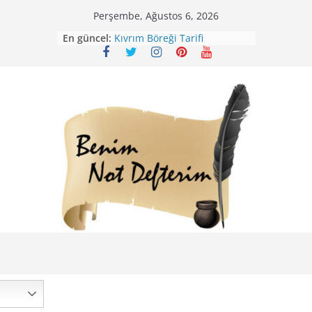
Skip
Perşembe, Ağustos 6, 2026
to
En güncel:
Kıvrım Böreği Tarifi
content
Karabuğday Pilavı Tarifi
Bolama ( Lok Lok Pilavı ) Tarifi
Nohutlu Pirinç Pilavı Tarifi
Mirik Köfte Tarifi – Sivas