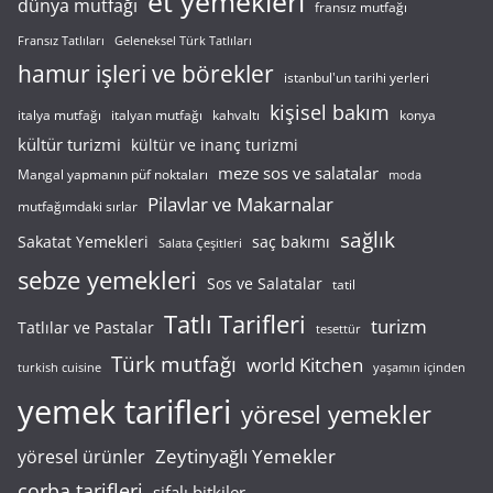
et yemekleri
dünya mutfağı
fransız mutfağı
Fransız Tatlıları
Geleneksel Türk Tatlıları
hamur işleri ve börekler
istanbul'un tarihi yerleri
kişisel bakım
italyan mutfağı
italya mutfağı
kahvaltı
konya
kültür turizmi
kültür ve inanç turizmi
meze sos ve salatalar
Mangal yapmanın püf noktaları
moda
Pilavlar ve Makarnalar
mutfağımdaki sırlar
sağlık
saç bakımı
Sakatat Yemekleri
Salata Çeşitleri
sebze yemekleri
Sos ve Salatalar
tatil
Tatlı Tarifleri
turizm
Tatlılar ve Pastalar
tesettür
Türk mutfağı
world Kitchen
turkish cuisine
yaşamın içinden
yemek tarifleri
yöresel yemekler
Zeytinyağlı Yemekler
yöresel ürünler
çorba tarifleri
şifalı bitkiler