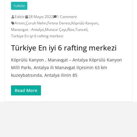
TURIZM
Editör
28 Mayıs 2022
1 Comment
Artvin
,
Çoruh Nehri
,
Fırtına Deresi
,
Köprülü Kanyon
,
Manavgat - Antalya
,
Munzur Çayı
,
Rize
,
Tunceli
,
Türkiye En iyi 6 rafting merkezi
Türkiye En iyi 6 rafting merkezi
Köprülü Kanyon , Manavgat – Antalya Köprülü Kanyon
Milli Parkı, Antalya ili Manavgat ilçesinin 63 km
kuzeybatısında, Antalya ilinin 85
Read More