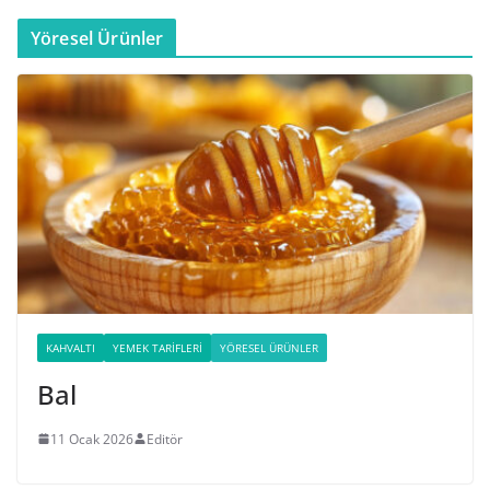
Yöresel Ürünler
KAHVALTI
YEMEK TARIFLERI
YÖRESEL ÜRÜNLER
Bal
11 Ocak 2026
Editör