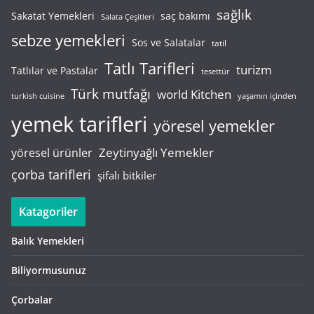
sağlık
saç bakımı
Sakatat Yemekleri
Salata Çeşitleri
sebze yemekleri
Sos ve Salatalar
tatil
Tatlı Tarifleri
turizm
Tatlılar ve Pastalar
tesettür
Türk mutfağı
world Kitchen
turkish cuisine
yaşamın içinden
yemek tarifleri
yöresel yemekler
Zeytinyağlı Yemekler
yöresel ürünler
çorba tarifleri
şifalı bitkiler
Katagoriler
Balık Yemekleri
Biliyormusunuz
Çorbalar