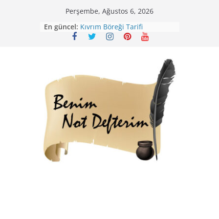
Skip
Perşembe, Ağustos 6, 2026
to
En güncel:
Mirik Köfte Tarifi – Sivas
content
Kıvrım Böreği Tarifi
Karabuğday Pilavı Tarifi
Bolama ( Lok Lok Pilavı ) Tarifi
Nohutlu Pirinç Pilavı Tarifi