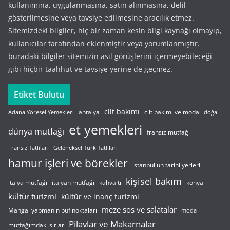
kullanımına, uygulanmasına, satın alınmasına, delil
gösterilmesine veya tavsiye edilmesine aracılık etmez.
Sitemizdeki bilgiler, hiç bir zaman kesin bilgi kaynağı olmayıp,
kullanıcılar tarafından eklenmiştir veya yorumlanmıştır.
buradaki bilgiler sitemizin asıl görüşlerini içermeyebileceği
gibi hiçbir taahhüt ve tavsiye yerine de geçmez.
Etiket Bulutu
cilt bakımı
cilt bakımı ve moda
antalya
Adana Yöresel Yemekleri
doğa
et yemekleri
dünya mutfağı
fransız mutfağı
Fransız Tatlıları
Geleneksel Türk Tatlıları
hamur işleri ve börekler
istanbul'un tarihi yerleri
kişisel bakım
italyan mutfağı
italya mutfağı
kahvaltı
konya
kültür turizmi
kültür ve inanç turizmi
meze sos ve salatalar
Mangal yapmanın püf noktaları
moda
Pilavlar ve Makarnalar
mutfağımdaki sırlar