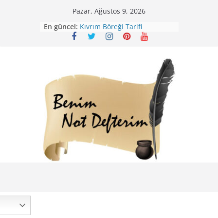
Skip
Pazar, Ağustos 9, 2026
to
Mirik Köfte Tarifi – Sivas
En güncel:
content
Kıvrım Böreği Tarifi
Karabuğday Pilavı Tarifi
Bolama ( Lok Lok Pilavı ) Tarifi
Nohutlu Pirinç Pilavı Tarifi