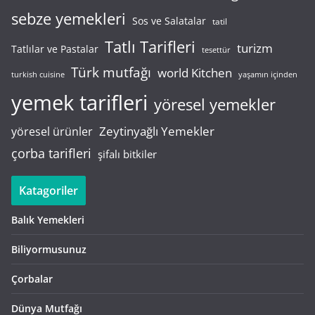
sebze yemekleri
Sos ve Salatalar
tatil
Tatlı Tarifleri
turizm
Tatlılar ve Pastalar
tesettür
Türk mutfağı
world Kitchen
turkish cuisine
yaşamın içinden
yemek tarifleri
yöresel yemekler
Zeytinyağlı Yemekler
yöresel ürünler
çorba tarifleri
şifalı bitkiler
Katagoriler
Balık Yemekleri
Biliyormusunuz
Çorbalar
Dünya Mutfağı