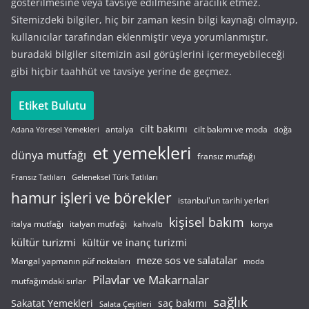
gösterilmesine veya tavsiye edilmesine aracılık etmez.
Sitemizdeki bilgiler, hiç bir zaman kesin bilgi kaynağı olmayıp,
kullanıcılar tarafından eklenmiştir veya yorumlanmıştır.
buradaki bilgiler sitemizin asıl görüşlerini içermeyebileceği
gibi hiçbir taahhüt ve tavsiye yerine de geçmez.
Etiket Bulutu
cilt bakımı
cilt bakımı ve moda
antalya
Adana Yöresel Yemekleri
doğa
et yemekleri
dünya mutfağı
fransız mutfağı
Fransız Tatlıları
Geleneksel Türk Tatlıları
hamur işleri ve börekler
istanbul'un tarihi yerleri
kişisel bakım
italyan mutfağı
italya mutfağı
kahvaltı
konya
kültür turizmi
kültür ve inanç turizmi
meze sos ve salatalar
Mangal yapmanın püf noktaları
moda
Pilavlar ve Makarnalar
mutfağımdaki sırlar
sağlık
saç bakımı
Sakatat Yemekleri
Salata Çeşitleri