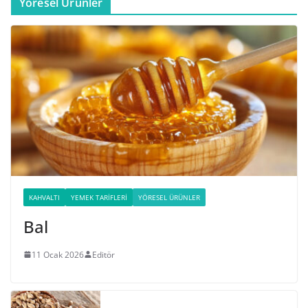
Yöresel Ürünler
KAHVALTI
YEMEK TARIFLERI
YÖRESEL ÜRÜNLER
Bal
11 Ocak 2026
Editör