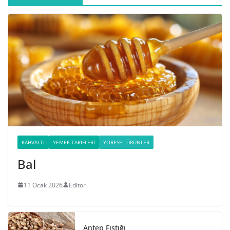
KAHVALTI
YEMEK TARIFLERI
YÖRESEL ÜRÜNLER
Bal
11 Ocak 2026
Editör
Antep Fıstığı