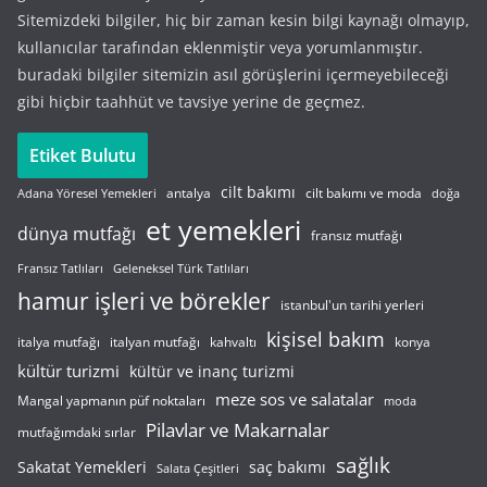
Sitemizdeki bilgiler, hiç bir zaman kesin bilgi kaynağı olmayıp,
kullanıcılar tarafından eklenmiştir veya yorumlanmıştır.
buradaki bilgiler sitemizin asıl görüşlerini içermeyebileceği
gibi hiçbir taahhüt ve tavsiye yerine de geçmez.
Etiket Bulutu
cilt bakımı
cilt bakımı ve moda
antalya
Adana Yöresel Yemekleri
doğa
et yemekleri
dünya mutfağı
fransız mutfağı
Fransız Tatlıları
Geleneksel Türk Tatlıları
hamur işleri ve börekler
istanbul'un tarihi yerleri
kişisel bakım
italyan mutfağı
italya mutfağı
kahvaltı
konya
kültür turizmi
kültür ve inanç turizmi
meze sos ve salatalar
Mangal yapmanın püf noktaları
moda
Pilavlar ve Makarnalar
mutfağımdaki sırlar
sağlık
saç bakımı
Sakatat Yemekleri
Salata Çeşitleri