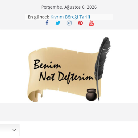
Skip
Perşembe, Ağustos 6, 2026
Mirik Köfte Tarifi – Sivas
to
En güncel:
Kıvrım Böreği Tarifi
content
Karabuğday Pilavı Tarifi
Bolama ( Lok Lok Pilavı ) Tarifi
Nohutlu Pirinç Pilavı Tarifi