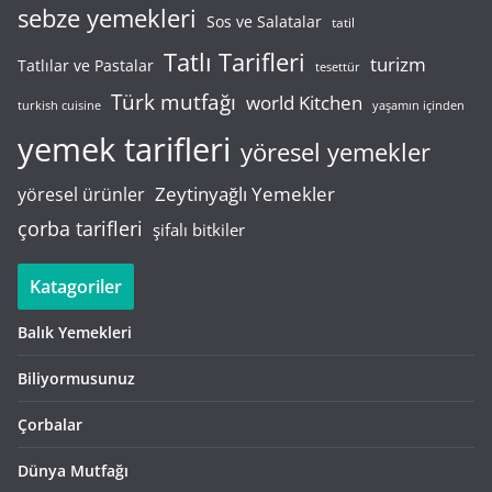
sebze yemekleri
Sos ve Salatalar
tatil
Tatlı Tarifleri
turizm
Tatlılar ve Pastalar
tesettür
Türk mutfağı
world Kitchen
turkish cuisine
yaşamın içinden
yemek tarifleri
yöresel yemekler
Zeytinyağlı Yemekler
yöresel ürünler
çorba tarifleri
şifalı bitkiler
Katagoriler
Balık Yemekleri
Biliyormusunuz
Çorbalar
Dünya Mutfağı