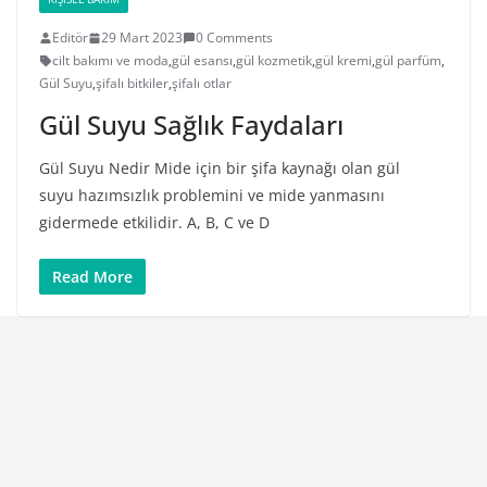
Editör
29 Mart 2023
0 Comments
cilt bakımı ve moda
,
gül esansı
,
gül kozmetik
,
gül kremi
,
gül parfüm
,
Gül Suyu
,
şifalı bitkiler
,
şifalı otlar
Gül Suyu Sağlık Faydaları
Gül Suyu Nedir Mide için bir şifa kaynağı olan gül
suyu hazımsızlık problemini ve mide yanmasını
gidermede etkilidir. A, B, C ve D
Read More