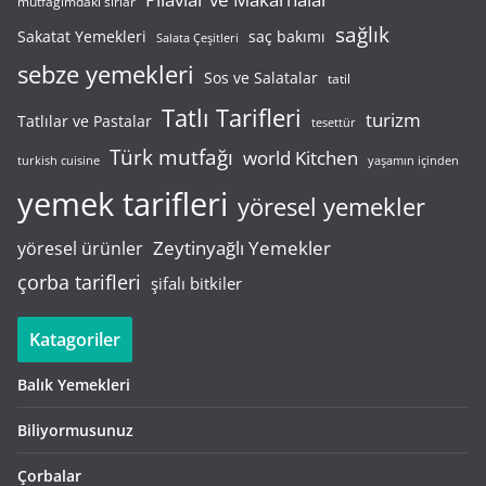
mutfağımdaki sırlar
sağlık
saç bakımı
Sakatat Yemekleri
Salata Çeşitleri
sebze yemekleri
Sos ve Salatalar
tatil
Tatlı Tarifleri
turizm
Tatlılar ve Pastalar
tesettür
Türk mutfağı
world Kitchen
turkish cuisine
yaşamın içinden
yemek tarifleri
yöresel yemekler
Zeytinyağlı Yemekler
yöresel ürünler
çorba tarifleri
şifalı bitkiler
Katagoriler
Balık Yemekleri
Biliyormusunuz
Çorbalar