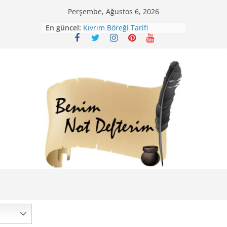
Skip
Perşembe, Ağustos 6, 2026
to
En güncel:
Kıvrım Böreği Tarifi
content
Karabuğday Pilavı Tarifi
Bolama ( Lok Lok Pilavı ) Tarifi
Nohutlu Pirinç Pilavı Tarifi
Mirik Köfte Tarifi – Sivas