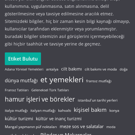
kullanımına, uygulanmasına, satın alınmasına, delil
gösterilmesine veya tavsiye edilmesine aracılık etmez.
Sitemizdeki bilgiler, hiç bir zaman kesin bilgi kaynağı olmayıp,
kullanıcılar tarafından eklenmiştir veya yorumlanmıştır.
buradaki bilgiler sitemizin asıl görüşlerini içermeyebileceği
gibi hiçbir taahhüt ve tavsiye yerine de geçmez.
Etiket Bulutu
cilt bakımı
cilt bakımı ve moda
antalya
Adana Yöresel Yemekleri
doğa
et yemekleri
dünya mutfağı
fransız mutfağı
Fransız Tatlıları
Geleneksel Türk Tatlıları
hamur işleri ve börekler
istanbul'un tarihi yerleri
kişisel bakım
italyan mutfağı
italya mutfağı
kahvaltı
konya
kültür turizmi
kültür ve inanç turizmi
meze sos ve salatalar
Mangal yapmanın püf noktaları
moda
Pilavlar ve Makarnalar