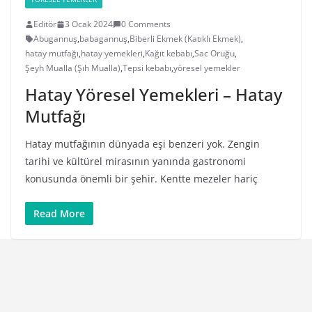
Editör
3 Ocak 2024
0 Comments
Abugannuş
,
babagannuş
,
Biberli Ekmek (Katıklı Ekmek)
,
hatay mutfağı
,
hatay yemekleri
,
Kağıt kebabı
,
Sac Oruğu
,
Şeyh Mualla (Şıh Mualla)
,
Tepsi kebabı
,
yöresel yemekler
Hatay Yöresel Yemekleri – Hatay
Mutfağı
Hatay mutfağının dünyada eşi benzeri yok. Zengin
tarihi ve kültürel mirasının yanında gastronomi
konusunda önemli bir şehir. Kentte mezeler hariç
Read More