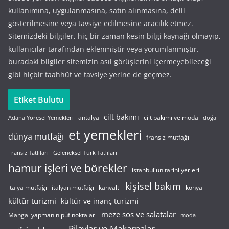
kullanımına, uygulanmasına, satın alınmasına, delil
gösterilmesine veya tavsiye edilmesine aracılık etmez.
Sitemizdeki bilgiler, hiç bir zaman kesin bilgi kaynağı olmayıp,
kullanıcılar tarafından eklenmiştir veya yorumlanmıştır.
buradaki bilgiler sitemizin asıl görüşlerini içermeyebileceği
gibi hiçbir taahhüt ve tavsiye yerine de geçmez.
Etiket Bulutu
cilt bakımı
cilt bakımı ve moda
antalya
Adana Yöresel Yemekleri
doğa
et yemekleri
dünya mutfağı
fransız mutfağı
Fransız Tatlıları
Geleneksel Türk Tatlıları
hamur işleri ve börekler
istanbul'un tarihi yerleri
kişisel bakım
italyan mutfağı
italya mutfağı
kahvaltı
konya
kültür turizmi
kültür ve inanç turizmi
meze sos ve salatalar
Mangal yapmanın püf noktaları
moda
Pilavlar ve Makarnalar