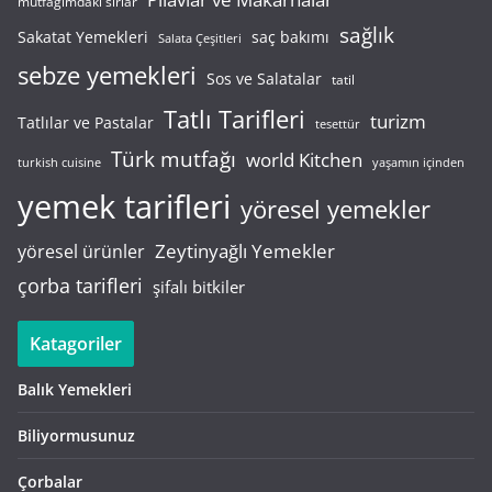
mutfağımdaki sırlar
sağlık
saç bakımı
Sakatat Yemekleri
Salata Çeşitleri
sebze yemekleri
Sos ve Salatalar
tatil
Tatlı Tarifleri
turizm
Tatlılar ve Pastalar
tesettür
Türk mutfağı
world Kitchen
turkish cuisine
yaşamın içinden
yemek tarifleri
yöresel yemekler
Zeytinyağlı Yemekler
yöresel ürünler
çorba tarifleri
şifalı bitkiler
Katagoriler
Balık Yemekleri
Biliyormusunuz
Çorbalar