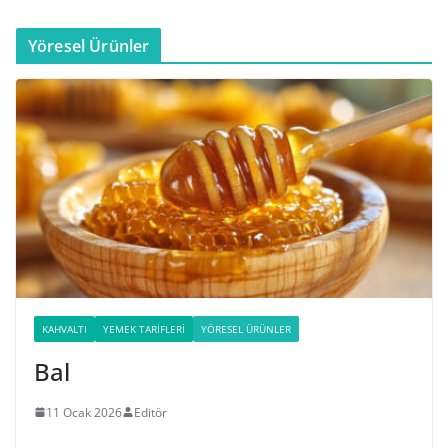
Yöresel Ürünler
KAHVALTI
YEMEK TARIFLERI
YÖRESEL ÜRÜNLER
Bal
11 Ocak 2026
Editör