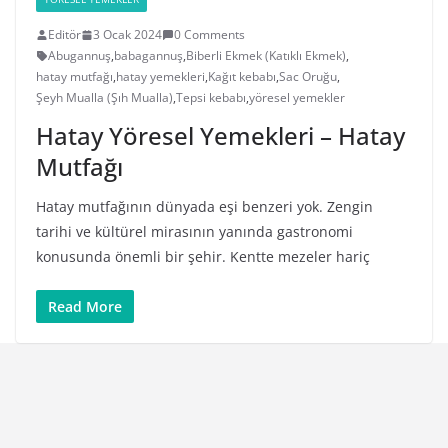
Editör
3 Ocak 2024
0 Comments
Abugannuş
,
babagannuş
,
Biberli Ekmek (Katıklı Ekmek)
,
hatay mutfağı
,
hatay yemekleri
,
Kağıt kebabı
,
Sac Oruğu
,
Şeyh Mualla (Şıh Mualla)
,
Tepsi kebabı
,
yöresel yemekler
Hatay Yöresel Yemekleri – Hatay
Mutfağı
Hatay mutfağının dünyada eşi benzeri yok. Zengin
tarihi ve kültürel mirasının yanında gastronomi
konusunda önemli bir şehir. Kentte mezeler hariç
Read More