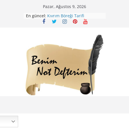
Skip
Pazar, Ağustos 9, 2026
to
En güncel:
Kıvrım Böreği Tarifi
content
Karabuğday Pilavı Tarifi
Bolama ( Lok Lok Pilavı ) Tarifi
Nohutlu Pirinç Pilavı Tarifi
Mirik Köfte Tarifi – Sivas