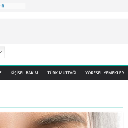
ifi
 Tarifi
ilavı ) Tarifi
avı Tarifi
 – Sivas
Z
KIŞISEL BAKIM
TÜRK MUTFAĞI
YÖRESEL YEMEKLER