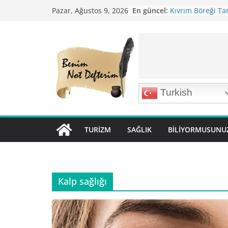
Skip
En güncel:
Kıvrım Böreği Tar
Pazar, Ağustos 9, 2026
to
Karabuğday Pilavı
Bolama ( Lok Lok P
content
Nohutlu Pirinç Pil
Mirik Köfte Tarifi
Turkish
TURIZM
SAĞLIK
BILIYORMUSUNU
Kalp sağlığı