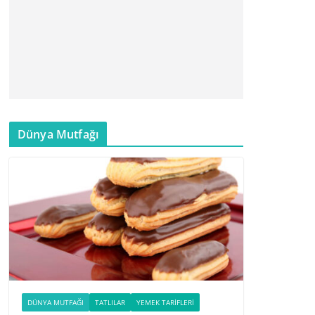
Dünya Mutfağı
DÜNYA MUTFAĞI
TATLILAR
YEMEK TARIFLERI