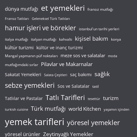
et yemekleri
dünya mutfağı
fransız mutfağı
Fransız Tatlıları
Geleneksel Türk Tatlıları
hamur işleri ve börekler
istanbul'un tarihi yerleri
kişisel bakım
italyan mutfağı
italya mutfağı
kahvaltı
konya
kültür turizmi
kültür ve inanç turizmi
meze sos ve salatalar
Mangal yapmanın püf noktaları
moda
Pilavlar ve Makarnalar
mutfağımdaki sırlar
sağlık
saç bakımı
Sakatat Yemekleri
Salata Çeşitleri
sebze yemekleri
Sos ve Salatalar
tatil
Tatlı Tarifleri
turizm
Tatlılar ve Pastalar
tesettür
Türk mutfağı
world Kitchen
turkish cuisine
yaşamın içinden
yemek tarifleri
yöresel yemekler
Zeytinyağlı Yemekler
yöresel ürünler