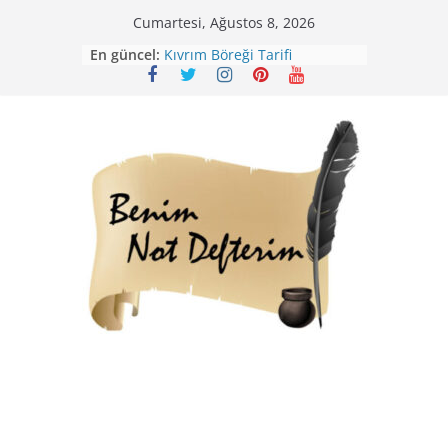
Skip
Cumartesi, Ağustos 8, 2026
to
En güncel:
Kıvrım Böreği Tarifi
content
Karabuğday Pilavı Tarifi
Bolama ( Lok Lok Pilavı ) Tarifi
Nohutlu Pirinç Pilavı Tarifi
Mirik Köfte Tarifi – Sivas