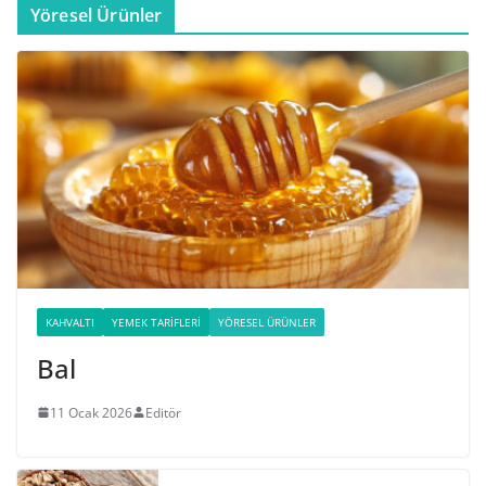
Yöresel Ürünler
KAHVALTI
YEMEK TARIFLERI
YÖRESEL ÜRÜNLER
Bal
11 Ocak 2026
Editör