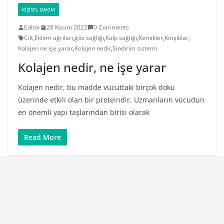
KIŞISEL BAKIM
Editör
28 Kasım 2022
0 Comments
Cilt
,
Eklem ağrıları
,
göz sağlığı
,
Kalp sağlığı
,
Kemikler
,
Kırışıklar
,
Kolajen ne işe yarar
,
Kolajen nedir
,
Sindirim sistemi
Kolajen nedir, ne işe yarar
Kolajen nedir, bu madde vücuttaki birçok doku
üzerinde etkili olan bir proteindir. Uzmanların vücudun
en önemli yapı taşlarından birisi olarak
Read More