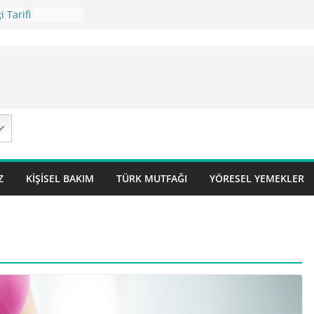
 Tarifi
ilavı Tarifi
Lok Pilavı ) Tarifi
ç Pilavı Tarifi
arifi – Sivas
Z
KIŞISEL BAKIM
TÜRK MUTFAĞI
YÖRESEL YEMEKLER