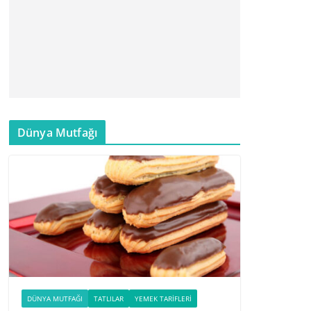
Dünya Mutfağı
DÜNYA MUTFAĞI
TATLILAR
YEMEK TARIFLERI