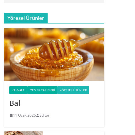
Yöresel Ürünler
KAHVALTI
YEMEK TARIFLERI
YÖRESEL ÜRÜNLER
Bal
11 Ocak 2026
Editör