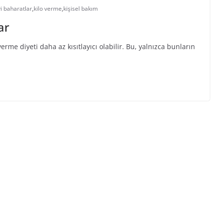
yi baharatlar
,
kilo verme
,
kişisel bakım
ar
verme diyeti daha az kısıtlayıcı olabilir. Bu, yalnızca bunların