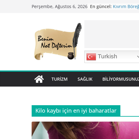
Skip
En güncel:
Kıvrım Böreği
Perşembe, Ağustos 6, 2026
to
Karabuğday P
Bolama ( Lok 
content
Nohutlu Pirin
Mirik Köfte T
Turkish
TURIZM
SAĞLIK
BILIYORMUSUNU
Kilo kaybı için en iyi baharatlar