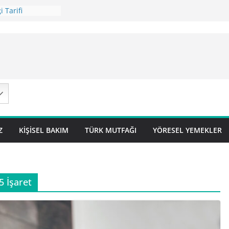
 Tarifi
ilavı Tarifi
Lok Pilavı ) Tarifi
ç Pilavı Tarifi
arifi – Sivas
Z
KIŞISEL BAKIM
TÜRK MUTFAĞI
YÖRESEL YEMEKLER
 İşaret