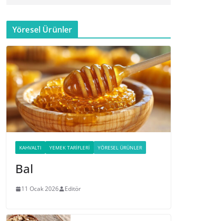
Yöresel Ürünler
KAHVALTI
YEMEK TARIFLERI
YÖRESEL ÜRÜNLER
Bal
11 Ocak 2026
Editör