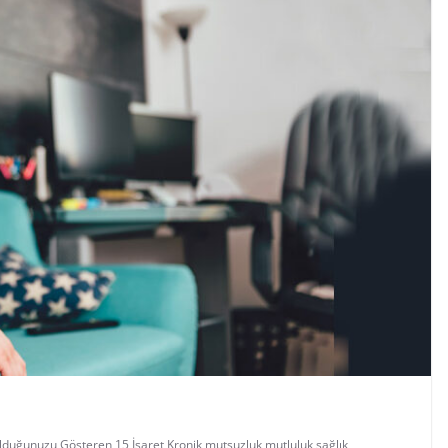
lduğunuzu Gösteren 15 İşaret
,
Kronik mutsuzluk
,
mutluluk
,
sağlık