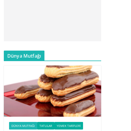
Dünya Mutfağı
DÜNYA MUTFAĞI
TATLILAR
YEMEK TARIFLERI