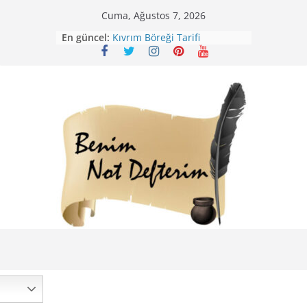
Skip
Cuma, Ağustos 7, 2026
to
En güncel:
Kıvrım Böreği Tarifi
content
Karabuğday Pilavı Tarifi
Bolama ( Lok Lok Pilavı ) Tarifi
Nohutlu Pirinç Pilavı Tarifi
Mirik Köfte Tarifi – Sivas