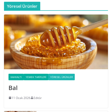
Yöresel Ürünler
KAHVALTI
YEMEK TARIFLERI
YÖRESEL ÜRÜNLER
Bal
11 Ocak 2026
Editör