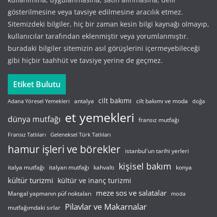
gösterilmesine veya tavsiye edilmesine aracılık etmez.
Sitemizdeki bilgiler, hiç bir zaman kesin bilgi kaynağı olmayıp,
kullanıcılar tarafından eklenmiştir veya yorumlanmıştır.
buradaki bilgiler sitemizin asıl görüşlerini içermeyebileceği
gibi hiçbir taahhüt ve tavsiye yerine de geçmez.
Etiket Bulutu
cilt bakımı
cilt bakımı ve moda
antalya
Adana Yöresel Yemekleri
doğa
et yemekleri
dünya mutfağı
fransız mutfağı
Fransız Tatlıları
Geleneksel Türk Tatlıları
hamur işleri ve börekler
istanbul'un tarihi yerleri
kişisel bakım
italyan mutfağı
italya mutfağı
kahvaltı
konya
kültür turizmi
kültür ve inanç turizmi
meze sos ve salatalar
Mangal yapmanın püf noktaları
moda
Pilavlar ve Makarnalar
mutfağımdaki sırlar