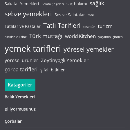
sağlık
saç bakımı
Sakatat Yemekleri
Salata Çeşitleri
sebze yemekleri
Sos ve Salatalar
tatil
Tatlı Tarifleri
turizm
Tatlılar ve Pastalar
tesettür
Türk mutfağı
world Kitchen
turkish cuisine
yaşamın içinden
yemek tarifleri
yöresel yemekler
Zeytinyağlı Yemekler
yöresel ürünler
çorba tarifleri
şifalı bitkiler
Katagoriler
Balık Yemekleri
Biliyormusunuz
Çorbalar