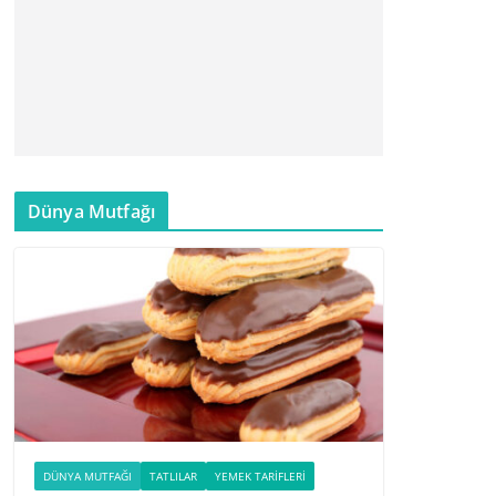
Dünya Mutfağı
DÜNYA MUTFAĞI
TATLILAR
YEMEK TARIFLERI