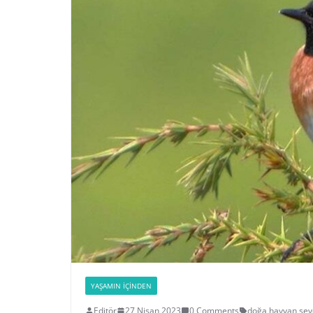
YAŞAMIN İÇINDEN
Editör
27 Nisan 2023
0 Comments
doğa
,
hayvan sev