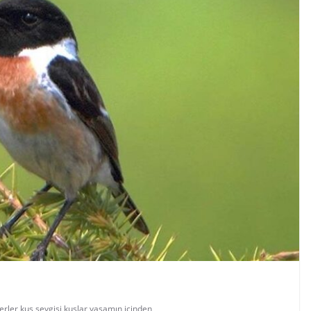
erler
,
kuş sevgisi
,
kuşlar
,
yaşamın içinden