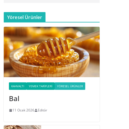
Yöresel Ürünler
KAHVALTI
YEMEK TARIFLERI
YÖRESEL ÜRÜNLER
Bal
11 Ocak 2026
Editör