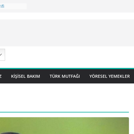
ifi
 Tarifi
ilavı ) Tarifi
avı Tarifi
 – Sivas
Z
KIŞISEL BAKIM
TÜRK MUTFAĞI
YÖRESEL YEMEKLER