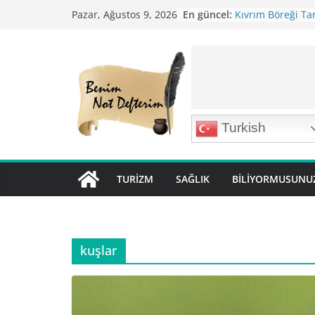
Skip
En güncel:
Kıvrım Böreği Tar
Pazar, Ağustos 9, 2026
to
Karabuğday Pilavı
Bolama ( Lok Lok P
content
Nohutlu Pirinç Pil
Mirik Köfte Tarifi
Turkish
TURIZM
SAĞLIK
BILIYORMUSUNU
kuşlar