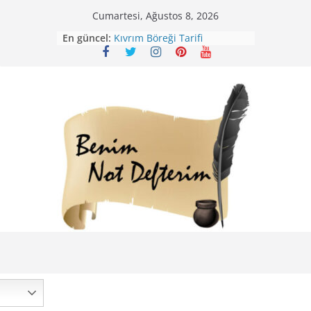
Skip
Cumartesi, Ağustos 8, 2026
to
Mirik Köfte Tarifi – Sivas
En güncel:
content
Kıvrım Böreği Tarifi
Karabuğday Pilavı Tarifi
Bolama ( Lok Lok Pilavı ) Tarifi
Nohutlu Pirinç Pilavı Tarifi