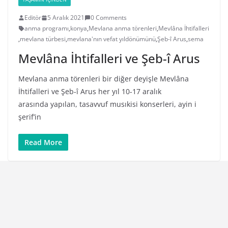
Editör
5 Aralık 2021
0 Comments
anma programı
,
konya
,
Mevlana anma törenleri
,
Mevlâna İhtifalleri
,
mevlana türbesi
,
mevlana'nın vefat yıldönümünü
,
Şeb-î Arus
,
sema
Mevlâna İhtifalleri ve Şeb-î Arus
Mevlana anma törenleri bir diğer deyişle Mevlâna
İhtifalleri ve Şeb-î Arus her yıl 10-17 aralık
arasında yapılan, tasavvuf musıkisi konserleri, ayin i
şerif’in
Read More