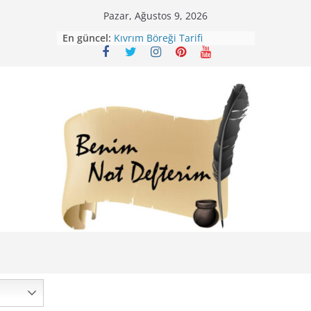
Skip
Pazar, Ağustos 9, 2026
Mirik Köfte Tarifi – Sivas
to
En güncel:
Kıvrım Böreği Tarifi
content
Karabuğday Pilavı Tarifi
Bolama ( Lok Lok Pilavı ) Tarifi
Nohutlu Pirinç Pilavı Tarifi