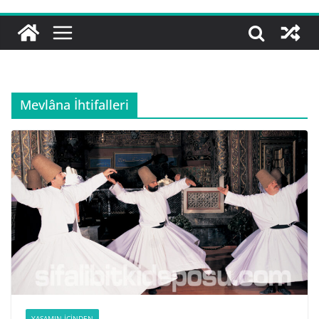
Mevlâna İhtifalleri
YAŞAMIN İÇINDEN