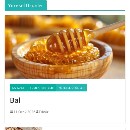
Yöresel Ürünler
KAHVALTI
YEMEK TARIFLERI
YÖRESEL ÜRÜNLER
Bal
11 Ocak 2026
Editör