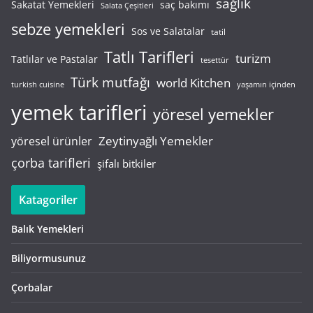
sağlık
saç bakımı
Sakatat Yemekleri
Salata Çeşitleri
sebze yemekleri
Sos ve Salatalar
tatil
Tatlı Tarifleri
turizm
Tatlılar ve Pastalar
tesettür
Türk mutfağı
world Kitchen
turkish cuisine
yaşamın içinden
yemek tarifleri
yöresel yemekler
Zeytinyağlı Yemekler
yöresel ürünler
çorba tarifleri
şifalı bitkiler
Katagoriler
Balık Yemekleri
Biliyormusunuz
Çorbalar