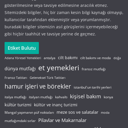
gösterilmesine veya tavsiye edilmesine aracılık etmez.
Sitemizdeki bilgiler, hiç bir zaman kesin bilgi kaynağı olmayıp,
kullanıcılar tarafından eklenmiştir veya yorumlanmıştır.
buradaki bilgiler sitemizin asıl görüşlerini içermeyebileceği
gibi hiçbir taahhüt ve tavsiye yerine de geçmez.
Etiket Bulutu
cilt bakımı
cilt bakımı ve moda
antalya
Adana Yöresel Yemekleri
doğa
et yemekleri
dünya mutfağı
fransız mutfağı
Fransız Tatlıları
Geleneksel Türk Tatlıları
hamur işleri ve börekler
istanbul'un tarihi yerleri
kişisel bakım
italyan mutfağı
italya mutfağı
kahvaltı
konya
kültür turizmi
kültür ve inanç turizmi
meze sos ve salatalar
Mangal yapmanın püf noktaları
moda
Pilavlar ve Makarnalar
mutfağımdaki sırlar