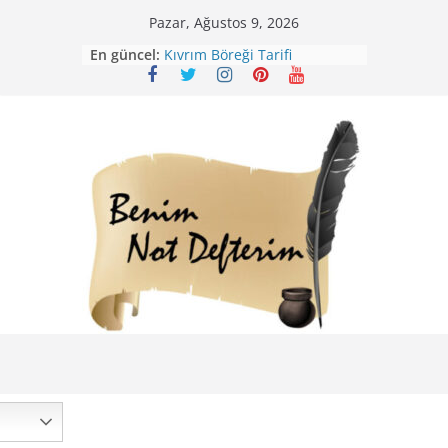
Skip
Pazar, Ağustos 9, 2026
Mirik Köfte Tarifi – Sivas
to
En güncel:
Kıvrım Böreği Tarifi
content
Karabuğday Pilavı Tarifi
Bolama ( Lok Lok Pilavı ) Tarifi
Nohutlu Pirinç Pilavı Tarifi