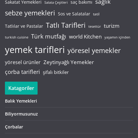
sağlık
saç bakımı
Sakatat Yemekleri
Salata Çeşitleri
sebze yemekleri
Sos ve Salatalar
tatil
Tatlı Tarifleri
turizm
Tatlılar ve Pastalar
tesettür
Türk mutfağı
world Kitchen
turkish cuisine
yaşamın içinden
yemek tarifleri
yöresel yemekler
Zeytinyağlı Yemekler
yöresel ürünler
çorba tarifleri
şifalı bitkiler
Katagoriler
Balık Yemekleri
Biliyormusunuz
Çorbalar