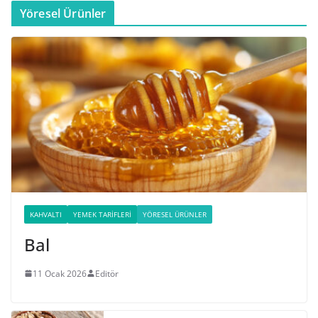
Yöresel Ürünler
KAHVALTI
YEMEK TARIFLERI
YÖRESEL ÜRÜNLER
Bal
11 Ocak 2026
Editör