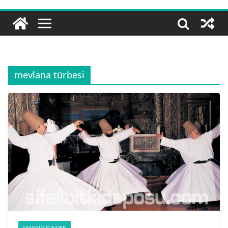
mevlana türbesi
YAŞAMIN İÇINDEN