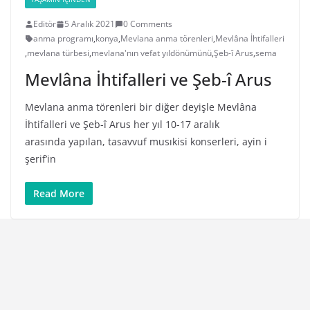
Editör
5 Aralık 2021
0 Comments
anma programı
,
konya
,
Mevlana anma törenleri
,
Mevlâna İhtifalleri
,
mevlana türbesi
,
mevlana'nın vefat yıldönümünü
,
Şeb-î Arus
,
sema
Mevlâna İhtifalleri ve Şeb-î Arus
Mevlana anma törenleri bir diğer deyişle Mevlâna
İhtifalleri ve Şeb-î Arus her yıl 10-17 aralık
arasında yapılan, tasavvuf musıkisi konserleri, ayin i
şerif’in
Read More