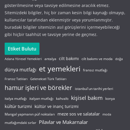
gösterilmesine veya tavsiye edilmesine aracılık etmez.
Sitemizdeki bilgiler, hiç bir zaman kesin bilgi kaynağı olmayıp,
kullanıcılar tarafından eklenmiştir veya yorumlanmıştır.
buradaki bilgiler sitemizin asıl görüşlerini içermeyebileceği
gibi hiçbir taahhüt ve tavsiye yerine de geçmez.
Etiket Bulutu
cilt bakımı
cilt bakımı ve moda
antalya
Adana Yöresel Yemekleri
doğa
et yemekleri
dünya mutfağı
fransız mutfağı
Fransız Tatlıları
Geleneksel Türk Tatlıları
hamur işleri ve börekler
istanbul'un tarihi yerleri
kişisel bakım
italyan mutfağı
italya mutfağı
kahvaltı
konya
kültür turizmi
kültür ve inanç turizmi
meze sos ve salatalar
Mangal yapmanın püf noktaları
moda
Pilavlar ve Makarnalar
mutfağımdaki sırlar