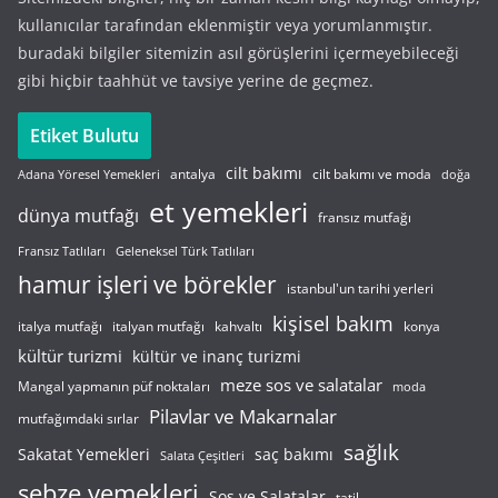
kullanıcılar tarafından eklenmiştir veya yorumlanmıştır.
buradaki bilgiler sitemizin asıl görüşlerini içermeyebileceği
gibi hiçbir taahhüt ve tavsiye yerine de geçmez.
Etiket Bulutu
cilt bakımı
cilt bakımı ve moda
antalya
Adana Yöresel Yemekleri
doğa
et yemekleri
dünya mutfağı
fransız mutfağı
Fransız Tatlıları
Geleneksel Türk Tatlıları
hamur işleri ve börekler
istanbul'un tarihi yerleri
kişisel bakım
italyan mutfağı
italya mutfağı
kahvaltı
konya
kültür turizmi
kültür ve inanç turizmi
meze sos ve salatalar
Mangal yapmanın püf noktaları
moda
Pilavlar ve Makarnalar
mutfağımdaki sırlar
sağlık
saç bakımı
Sakatat Yemekleri
Salata Çeşitleri
sebze yemekleri
Sos ve Salatalar
tatil