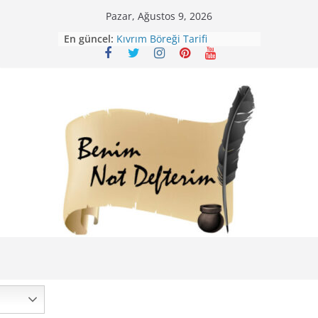
Skip
Pazar, Ağustos 9, 2026
to
En güncel:
Kıvrım Böreği Tarifi
content
Karabuğday Pilavı Tarifi
Bolama ( Lok Lok Pilavı ) Tarifi
Nohutlu Pirinç Pilavı Tarifi
Mirik Köfte Tarifi – Sivas