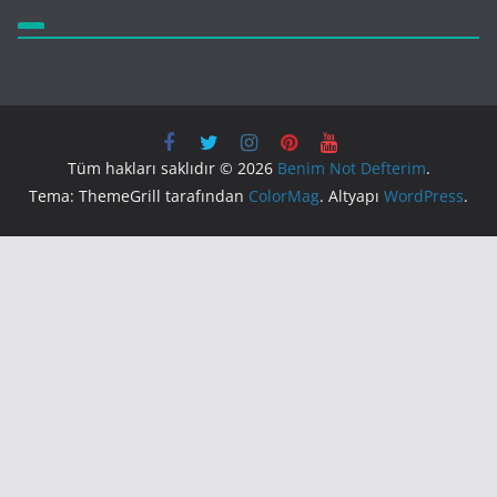
Tüm hakları saklıdır © 2026
Benim Not Defterim
.
Tema: ThemeGrill tarafından
ColorMag
. Altyapı
WordPress
.