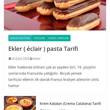
DÜNYA MUTFAĞI
TATLILAR
YEMEK TARIFLERI
Ekler ( éclair ) pasta Tarifi
24 Eylül 2025
Editör
Ekler hakkında bilinen çok az şeyden biri, 19. yüzyılın
sonlarında Fransa’da çıktığıdır. Birçok yemek
tarihçisi eklerin ilk olarak Fransız kraliyet ailesinin ünlü
hamur
Krem Katalan (Crema Catalana) Tarifi