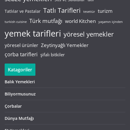
Tatlı Tarifleri
turizm
Tatlılar ve Pastalar
tesettür
Türk mutfağı
world Kitchen
turkish cuisine
yaşamın içinden
yemek tarifleri
yöresel yemekler
Zeytinyağlı Yemekler
yöresel ürünler
çorba tarifleri
şifalı bitkiler
Katagoriler
Balık Yemekleri
Biliyormusunuz
Çorbalar
Dünya Mutfağı