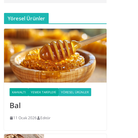
Yöresel Ürünler
KAHVALTI
YEMEK TARIFLERI
YÖRESEL ÜRÜNLER
Bal
11 Ocak 2026
Editör