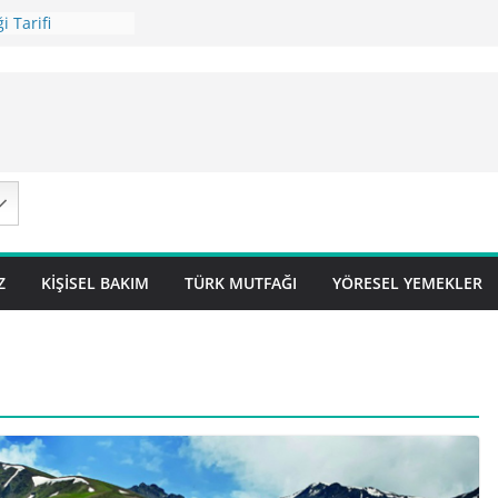
i Tarifi
ilavı Tarifi
Lok Pilavı ) Tarifi
ç Pilavı Tarifi
arifi – Sivas
Z
KIŞISEL BAKIM
TÜRK MUTFAĞI
YÖRESEL YEMEKLER