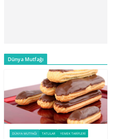
Dünya Mutfağı
DÜNYA MUTFAĞI
TATLILAR
YEMEK TARIFLERI