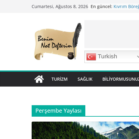
Skip
En güncel:
Kıvrım Böreğ
Cumartesi, Ağustos 8, 2026
to
Karabuğday P
Bolama ( Lok 
content
Nohutlu Pirin
Mirik Köfte T
Turkish
TURIZM
SAĞLIK
BILIYORMUSUNU
Perşembe Yaylası