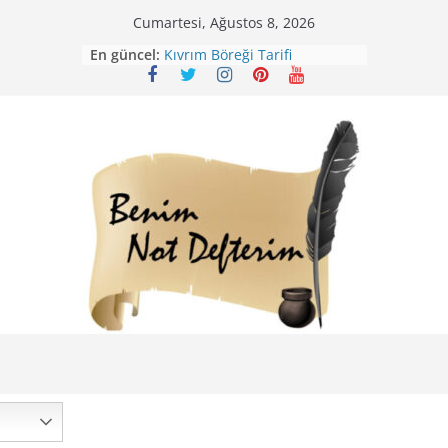
Skip
Cumartesi, Ağustos 8, 2026
Mirik Köfte Tarifi – Sivas
to
En güncel:
Kıvrım Böreği Tarifi
content
Karabuğday Pilavı Tarifi
Bolama ( Lok Lok Pilavı ) Tarifi
Nohutlu Pirinç Pilavı Tarifi