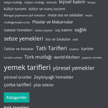
kişisel bakım
italyan mutfağı
italya mutfağı
kahvaltı
konya
kültür turizmi
kültür ve inanç turizmi
meze sos ve salatalar
Mangal yapmanın püf noktaları
moda
Pilavlar ve Makarnalar
mutfağımdaki sırlar
sağlık
saç bakımı
Sakatat Yemekleri
Salata Çeşitleri
sebze yemekleri
Sos ve Salatalar
tatil
Tatlı Tarifleri
turizm
Tatlılar ve Pastalar
tesettür
Türk mutfağı
world Kitchen
turkish cuisine
yaşamın içinden
yemek tarifleri
yöresel yemekler
Zeytinyağlı Yemekler
yöresel ürünler
çorba tarifleri
şifalı bitkiler
Katagoriler
Balık Yemekleri