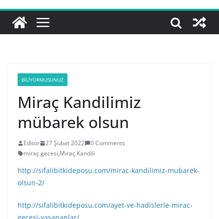
BILIYORMUSUNUZ
Miraç Kandilimiz
mübarek olsun
Editör
27 Şubat 2022
0 Comments
miraç gecesi
,
Miraç Kandili
http://sifalibitkideposu.com/mirac-kandilimiz-mubarek-
olsun-2/
http://sifalibitkideposu.com/ayet-ve-hadislerle-mirac-
gecesi-yasananlar/