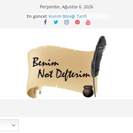
Skip
Perşembe, Ağustos 6, 2026
Mirik Köfte Tarifi – Sivas
to
En güncel:
Kıvrım Böreği Tarifi
content
Karabuğday Pilavı Tarifi
Bolama ( Lok Lok Pilavı ) Tarifi
Nohutlu Pirinç Pilavı Tarifi