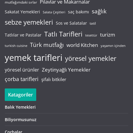
Pilavlar ve Makarnalar
mutfağımdaki sırlar
sağlık
saç bakımı
Sakatat Yemekleri
Salata Çeşitleri
sebze yemekleri
Sos ve Salatalar
tatil
Tatlı Tarifleri
turizm
Tatlılar ve Pastalar
tesettür
Türk mutfağı
world Kitchen
turkish cuisine
yaşamın içinden
yemek tarifleri
yöresel yemekler
Zeytinyağlı Yemekler
yöresel ürünler
çorba tarifleri
şifalı bitkiler
Katagoriler
Balık Yemekleri
Biliyormusunuz
Çorbalar