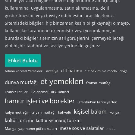
Sitede yer alan bilgiler sadece bilgilendirme amaçlı olup,
kullanımına, uygulanmasına, satın alınmasına, delil
gösterilmesine veya tavsiye edilmesine aracılık etmez.
Sitemizdeki bilgiler, hiç bir zaman kesin bilgi kaynağı olmayıp,
kullanıcılar tarafından eklenmiştir veya yorumlanmıştır.
buradaki bilgiler sitemizin asıl görüşlerini içermeyebileceği
gibi hiçbir taahhüt ve tavsiye yerine de geçmez.
Etiket Bulutu
cilt bakımı
cilt bakımı ve moda
antalya
Adana Yöresel Yemekleri
doğa
et yemekleri
dünya mutfağı
fransız mutfağı
Fransız Tatlıları
Geleneksel Türk Tatlıları
hamur işleri ve börekler
istanbul'un tarihi yerleri
kişisel bakım
italyan mutfağı
italya mutfağı
kahvaltı
konya
kültür turizmi
kültür ve inanç turizmi
meze sos ve salatalar
Mangal yapmanın püf noktaları
moda