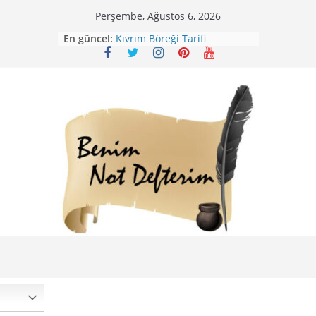
Skip
Perşembe, Ağustos 6, 2026
to
En güncel:
Kıvrım Böreği Tarifi
content
Karabuğday Pilavı Tarifi
Bolama ( Lok Lok Pilavı ) Tarifi
Nohutlu Pirinç Pilavı Tarifi
Mirik Köfte Tarifi – Sivas