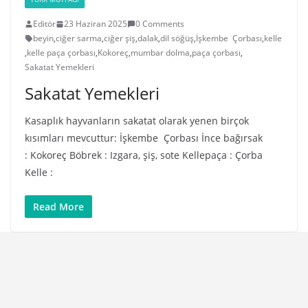
Editör
23 Haziran 2025
0 Comments
beyin
,
ciğer sarma
,
ciğer şiş
,
dalak
,
dil söğüş
,
İşkembe Çorbası
,
kelle
,
kelle paça çorbası
,
Kokoreç
,
mumbar dolma
,
paça çorbası
,
Sakatat Yemekleri
Sakatat Yemekleri
Kasaplık hayvanların sakatat olarak yenen birçok
kısımları mevcuttur: İşkembe Çorbası İnce bağırsak
: Kokoreç Böbrek : Izgara, şiş, sote Kellepaça : Çorba
Kelle :
Read More