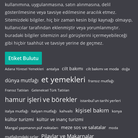
kullanımına, uygulanmasına, satın alınmasına, delil
gösterilmesine veya tavsiye edilmesine aracılık etmez.
Sitemizdeki bilgiler, hiç bir zaman kesin bilgi kaynağı olmayıp,
kullanıcılar tarafından eklenmiştir veya yorumlanmıştır.
buradaki bilgiler sitemizin asıl görüşlerini içermeyebileceği
gibi hiçbir taahhüt ve tavsiye yerine de geçmez.
Etiket Bulutu
cilt bakımı
cilt bakımı ve moda
antalya
Adana Yöresel Yemekleri
doğa
et yemekleri
dünya mutfağı
fransız mutfağı
Fransız Tatlıları
Geleneksel Türk Tatlıları
hamur işleri ve börekler
istanbul'un tarihi yerleri
kişisel bakım
italyan mutfağı
italya mutfağı
kahvaltı
konya
kültür turizmi
kültür ve inanç turizmi
meze sos ve salatalar
Mangal yapmanın püf noktaları
moda
Pilavlar ve Makarnalar
mutfağımdaki sırlar