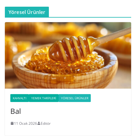
Yöresel Ürünler
KAHVALTI
YEMEK TARIFLERI
YÖRESEL ÜRÜNLER
Bal
11 Ocak 2026
Editör