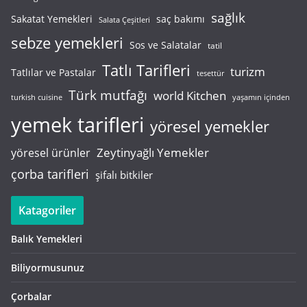
sağlık
saç bakımı
Sakatat Yemekleri
Salata Çeşitleri
sebze yemekleri
Sos ve Salatalar
tatil
Tatlı Tarifleri
turizm
Tatlılar ve Pastalar
tesettür
Türk mutfağı
world Kitchen
turkish cuisine
yaşamın içinden
yemek tarifleri
yöresel yemekler
Zeytinyağlı Yemekler
yöresel ürünler
çorba tarifleri
şifalı bitkiler
Katagoriler
Balık Yemekleri
Biliyormusunuz
Çorbalar