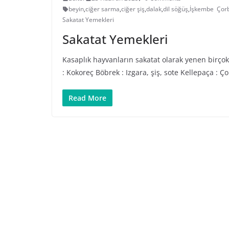
beyin
,
ciğer sarma
,
ciğer şiş
,
dalak
,
dil söğüş
,
İşkembe Çorb
Sakatat Yemekleri
Sakatat Yemekleri
Kasaplık hayvanların sakatat olarak yenen birço
: Kokoreç Böbrek : Izgara, şiş, sote Kellepaça : Ço
Read More