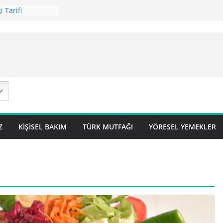
 Tarifi
ilavı Tarifi
Lok Pilavı ) Tarifi
ç Pilavı Tarifi
arifi – Sivas
Z
KIŞISEL BAKIM
TÜRK MUTFAĞI
YÖRESEL YEMEKLER