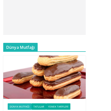
Dünya Mutfağı
DÜNYA MUTFAĞI
TATLILAR
YEMEK TARIFLERI