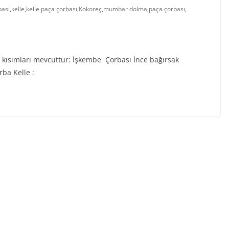
ası
,
kelle
,
kelle paça çorbası
,
Kokoreç
,
mumbar dolma
,
paça çorbası
,
k kısımları mevcuttur: İşkembe Çorbası İnce bağırsak
rba Kelle :