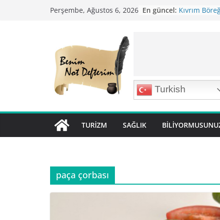
Skip
En güncel:
Kıvrım Böreği
Perşembe, Ağustos 6, 2026
to
Karabuğday P
Bolama ( Lok 
content
Nohutlu Pirin
Mirik Köfte T
Turkish
TURIZM
SAĞLIK
BILIYORMUSUNU
paça çorbası