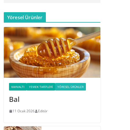
Yöresel Ürünler
KAHVALTI
YEMEK TARIFLERI
YÖRESEL ÜRÜNLER
Bal
11 Ocak 2026
Editör